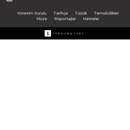
Yönetim Kurulu
Tarihçe
Tüzük
Temsilcilikler
Müze
Röportajlar
Hatıralar