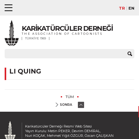
TR
EN
KARİKATÜRCÜLER DERNEĞİ
THE ASSOCIATION OF CARTOONISTS
TÜRKİYE 1969
LI QUING
TÜM
SONRA
Karikatürcüler Derneği Resmi Web Sitesi
Yayın Kurulu: Metin PEKER, Devrim DEMİRAL,
Nuri KOÇAK, Mehmet Yiğit ÖZGÜR, Özcan ÇALIŞKAN