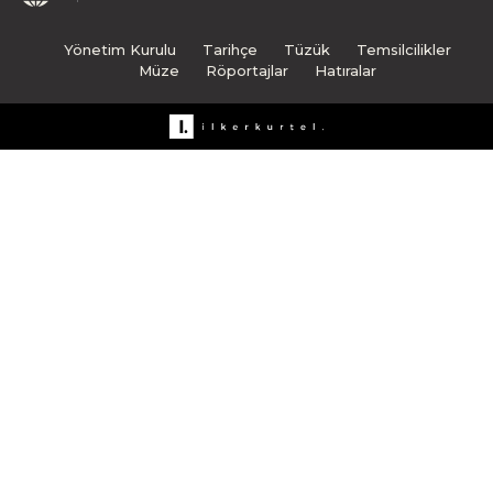
Yönetim Kurulu
Tarihçe
Tüzük
Temsilcilikler
Müze
Röportajlar
Hatıralar