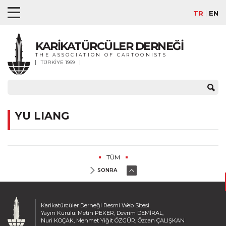
TR
EN
KARİKATÜRCÜLER DERNEĞİ
THE ASSOCIATION OF CARTOONISTS
TÜRKİYE 1969
YU LIANG
TÜM
SONRA
Karikatürcüler Derneği Resmi Web Sitesi
Yayın Kurulu: Metin PEKER, Devrim DEMİRAL,
Nuri KOÇAK, Mehmet Yiğit ÖZGÜR, Özcan ÇALIŞKAN