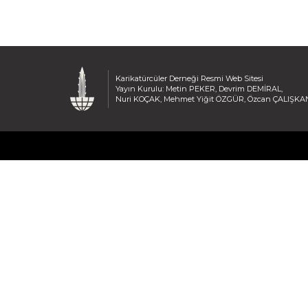
Karikatürcüler Derneği Resmi Web Sitesi
Yayın Kurulu: Metin PEKER, Devrim DEMİRAL,
Nuri KOÇAK, Mehmet Yiğit ÖZGÜR, Özcan ÇALIŞKA