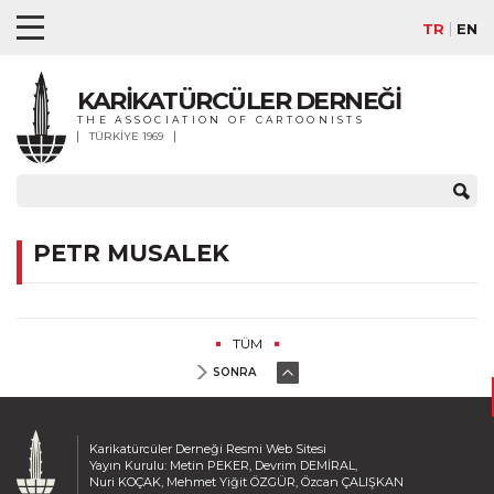
TR
EN
KARİKATÜRCÜLER DERNEĞİ
THE ASSOCIATION OF CARTOONISTS
TÜRKİYE 1969
PETR MUSALEK
TÜM
SONRA
Karikatürcüler Derneği Resmi Web Sitesi
Yayın Kurulu: Metin PEKER, Devrim DEMİRAL,
Nuri KOÇAK, Mehmet Yiğit ÖZGÜR, Özcan ÇALIŞKAN