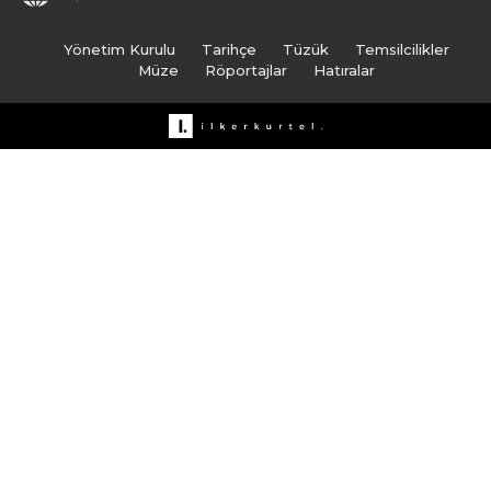
Yönetim Kurulu
Tarihçe
Tüzük
Temsilcilikler
Müze
Röportajlar
Hatıralar