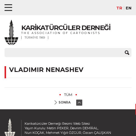
TR
EN
KARİKATÜRCÜLER DERNEĞİ
THE ASSOCIATION OF CARTOONISTS
TÜRKİYE 1969
VLADIMIR NENASHEV
TÜM
SONRA
Karikatürcüler Derneği Resmi Web Sitesi
Yayın Kurulu: Metin PEKER, Devrim DEMİRAL,
Nuri KOÇAK, Mehmet Yiğit ÖZGÜR, Özcan ÇALIŞKAN