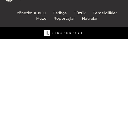
Yönetim Kurulu
Tarihçe
Tüzük
Temsilcilikler
Müze
Röportajlar
Hatıralar