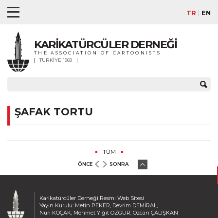
TR
EN
KARİKATÜRCÜLER DERNEĞİ
THE ASSOCIATION OF CARTOONISTS
TÜRKİYE 1969
ŞAFAK TORTU
TÜM
ÖNCE
SONRA
Karikatürcüler Derneği Resmi Web Sitesi
Yayın Kurulu: Metin PEKER, Devrim DEMİRAL,
Nuri KOÇAK, Mehmet Yiğit ÖZGÜR, Özcan ÇALIŞKAN