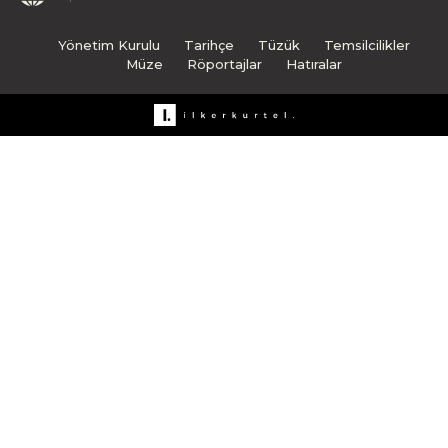
Yönetim Kurulu
Tarihçe
Tüzük
Temsilcilikler
Müze
Röportajlar
Hatıralar