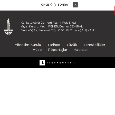
ÖNCE
SONRA
Karikatürcüler Derneği Resmi Web Sitesi
Yayın Kurulu: Metin PEKER, Devrim DEMİRAL,
Nuri KOÇAK, Mehmet Yiğit ÖZGÜR, Özcan ÇALIŞKAN
Yönetim Kurulu
Tarihçe
Tüzük
Temsilcilikler
Müze
Röportajlar
Hatıralar