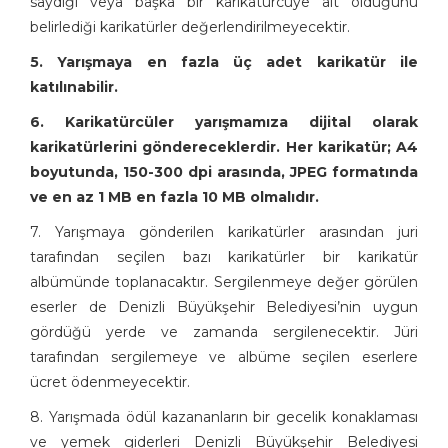
saydığı veya başka bir karikatürcüye ait olduğunu
belirlediği karikatürler değerlendirilmeyecektir.
5. Yarışmaya en fazla üç adet karikatür ile
katılınabilir.
6. Karikatürcüler yarışmamıza dijital olarak
karikatürlerini göndereceklerdir. Her karikatür; A4
boyutunda, 150-300 dpi arasında, JPEG formatında
ve en az 1 MB en fazla 10 MB olmalıdır.
7. Yarışmaya gönderilen karikatürler arasından juri
tarafından seçilen bazı karikatürler bir karikatür
albümünde toplanacaktır. Sergilenmeye değer görülen
eserler de Denizli Büyükşehir Belediyesi’nin uygun
gördüğü yerde ve zamanda sergilenecektir. Jüri
tarafından sergilemeye ve albüme seçilen eserlere
ücret ödenmeyecektir.
8. Yarışmada ödül kazananların bir gecelik konaklaması
ve yemek giderleri Denizli Büyükşehir Belediyesi