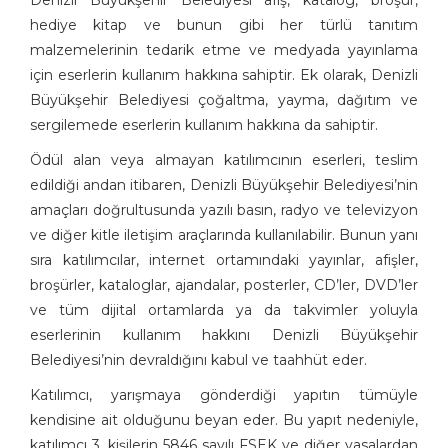
Denizli Büyükşehir Belediyesi afiş, katalog, broşür,
hediye kitap ve bunun gibi her türlü tanıtım
malzemelerinin tedarik etme ve medyada yayınlama
için eserlerin kullanım hakkına sahiptir. Ek olarak, Denizli
Büyükşehir Belediyesi çoğaltma, yayma, dağıtım ve
sergilemede eserlerin kullanım hakkına da sahiptir.
Ödül alan veya almayan katılımcının eserleri, teslim
edildiği andan itibaren, Denizli Büyükşehir Belediyesi’nin
amaçları doğrultusunda yazılı basın, radyo ve televizyon
ve diğer kitle iletişim araçlarında kullanılabilir. Bunun yanı
sıra katılımcılar, internet ortamındaki yayınlar, afişler,
broşürler, kataloglar, ajandalar, posterler, CD’ler, DVD’ler
ve tüm dijital ortamlarda ya da takvimler yoluyla
eserlerinin kullanım hakkını Denizli Büyükşehir
Belediyesi’nin devraldığını kabul ve taahhüt eder.
Katılımcı, yarışmaya gönderdiği yapıtın tümüyle
kendisine ait olduğunu beyan eder. Bu yapıt nedeniyle,
katılımcı 3. kişilerin 5846 sayılı FSEK ve diğer yasalardan