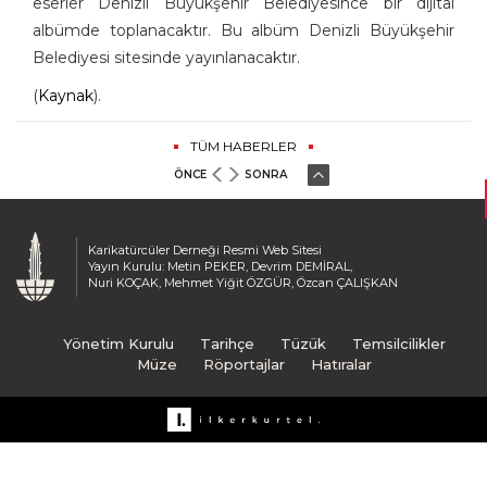
eserler Denizli Büyükşehir Belediyesince bir dijital
albümde toplanacaktır. Bu albüm Denizli Büyükşehir
Belediyesi sitesinde yayınlanacaktır.
(
Kaynak
).
TÜM HABERLER
ÖNCE
SONRA
Karikatürcüler Derneği Resmi Web Sitesi
Yayın Kurulu: Metin PEKER, Devrim DEMİRAL,
Nuri KOÇAK, Mehmet Yiğit ÖZGÜR, Özcan ÇALIŞKAN
Yönetim Kurulu
Tarihçe
Tüzük
Temsilcilikler
Müze
Röportajlar
Hatıralar