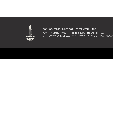
Karikatürcüler Derneği Resmi Web Sitesi
Yayın Kurulu: Metin PEKER, Devrim DEMİRAL,
Nuri KOÇAK, Mehmet Yiğit ÖZGÜR, Özcan ÇALIŞKA