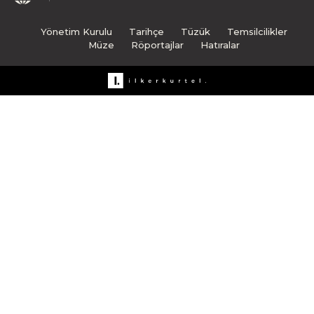
Yönetim Kurulu
Tarihçe
Tüzük
Temsilcilikler
Müze
Röportajlar
Hatıralar