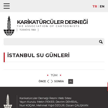
TR
EN
KARİKATÜRCÜLER DERNEĞİ
THE ASSOCIATION OF CARTOONISTS
TÜRKİYE 1969
İSTANBUL SU GÜNLERİ
TÜM
ÖNCE
SONRA
Karikatürcüler Derneği Resmi Web Sitesi
Yayın Kurulu: Metin PEKER, Devrim DEMİRAL,
Nuri KOÇAK, Mehmet Yiğit ÖZGÜR, Özcan ÇALIŞKAN