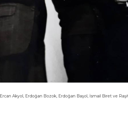
Ercan Akyol, Erdoğan Bozok, Erdoğan Başol, İsmail Biret ve Raşit 