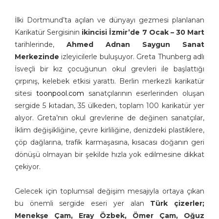
İlki Dortmund’ta açılan ve dünyayı gezmesi planlanan
Karikatür Sergisinin
ikincisi İzmir’de
7 Ocak – 30 Mart
tarihlerinde,
Ahmed Adnan Saygun Sanat
Merkezinde
izleyicilerle buluşuyor. Greta Thunberg adlı
İsveçli bir kız çocuğunun okul grevleri ile başlattığı
çırpınış, kelebek etkisi yarattı. Berlin merkezli karikatür
sitesi
toonpool.com
sanatçılarının eserlerinden oluşan
sergide 5 kıtadan, 35 ülkeden, toplam 100 karikatür yer
alıyor. Greta’nın okul grevlerine de değinen sanatçılar,
İklim değişikliğine, çevre kirliliğine, denizdeki plastiklere,
çöp dağlarına, trafik karmaşasına, kısacası doğanın geri
dönüşü olmayan bir şekilde hızla yok edilmesine dikkat
çekiyor.
Gelecek için toplumsal değişim mesajıyla ortaya çıkan
bu önemli sergide eseri yer alan
Türk çizerler;
Menekşe Çam, Eray Özbek, Ömer Çam, Oğuz