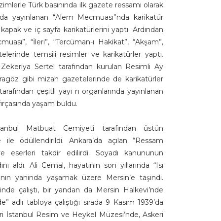
izimlerle Türk basınında ilk gazete ressamı olarak
lında yayınlanan “Alem Mecmuası”nda karikatür
 kapak ve iç sayfa karikatürlerini yaptı. Ardından
ecmuası”, “İleri”, “Tercüman-ı Hakikat”, “Akşam”,
erinde temsili resimler ve karikatürler yaptı.
 Zekeriya Sertel tarafından kurulan Resimli Ay
ragöz gibi mizah gazetelerinde de karikatürler
tarafından çeşitli yayı n organlarında yayınlanan
fırçasında yaşam buldu.
anbul Matbuat Cemiyeti tarafından üstün
 ile ödüllendirildi. Ankara’da açılan “Ressam
ve eserleri takdir edilirdi. Soyadı kanununun
 aldı. Ali Cemal, hayatının son yıllarında “Isı
zının yanında yaşamak üzere Mersin’e taşındı.
inde çalıştı, bir yandan da Mersin Halkevi’nde
de” adlı tabloya çalıştığı sırada 9 Kasım 1939’da
eri İstanbul Resim ve Heykel Müzesi’nde, Askeri