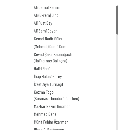
Ali Cemal Ben’im
Ali (Ekrem) Dino
Ali Fuat Bey
Ali Sami Boyar
Cemal Nadir Güler
(Mehmet) Cemil Cem
Cevad Şakir Kabaağaçlı
(Halikarnas Balıkçısı)
Halid Naci
İhap Hulusi Görey
İzzet Ziya Turnagil
Kozma Togo
(Kosmas Theodoridis-Theo)
Mazhar Nazım Resmor
Mehmed Baha
Münif Fehim Özarman
Nişan G. Berberyan