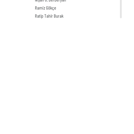
Ramiz Gökçe
Ratip Tahir Burak
Sedat Nuri İleri
Sedat (Süleyman)
Simavi
Yusuf Franko
(Kusa) Paşa