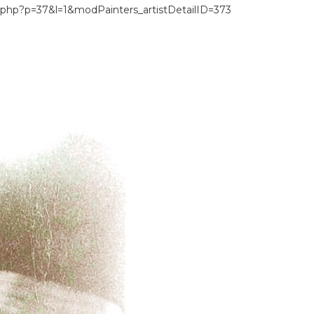
ex.php?p=37&l=1&modPainters_artistDetailID=373