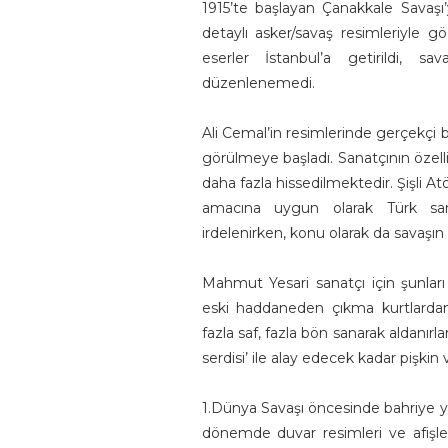
1915’te başlayan Çanakkale Savaşı
detaylı asker/savaş resimleriyle g
eserler İstanbul’a getirildi, sa
düzenlenemedi.
Ali Cemal’in resimlerinde gerçekçi b
görülmeye başladı. Sanatçının özellik
daha fazla hissedilmektedir. Şişli At
amacına uygun olarak Türk san
irdelenirken, konu olarak da savaşın
Mahmut Yesari sanatçı için şunları
eski haddaneden çıkma kurtlardan
fazla saf, fazla bön sanarak aldanırl
serdisi’ ile alay edecek kadar pişkin 
1.Dünya Savaşı öncesinde bahriye y
dönemde duvar resimleri ve afişle