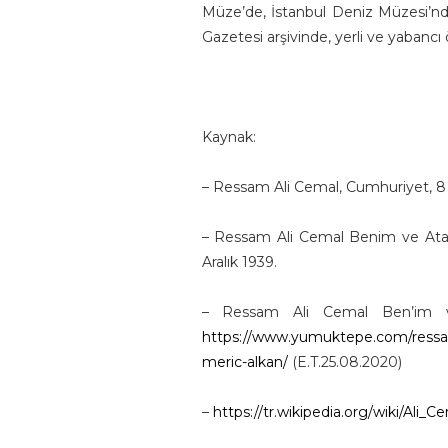
Müze’de, İstanbul Deniz Müzesi’n
Gazetesi arşivinde, yerli ve yabancı
Kaynak:
– Ressam Ali Cemal, Cumhuriyet, 8 A
– Ressam Ali Cemal Benim ve Atatür
Aralık 1939.
– Ressam Ali Cemal Ben’im ve
https://www.yumuktepe.com/ressam-
meric-alkan/
(E.T.25.08.2020)
–
https://tr.wikipedia.org/wiki/Ali_