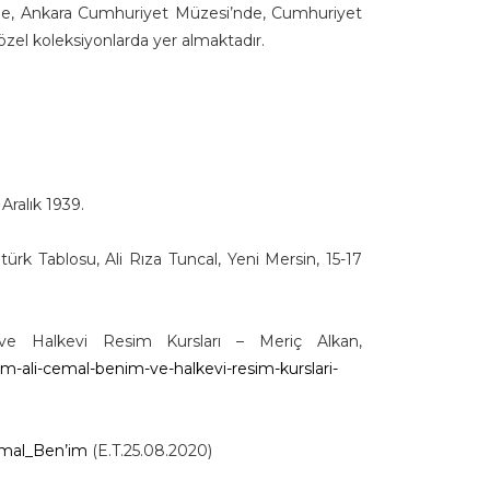
de, Ankara Cumhuriyet Müzesi’nde, Cumhuriyet
 özel koleksiyonlarda yer almaktadır.
ralık 1939.
k Tablosu, Ali Rıza Tuncal, Yeni Mersin, 15-17
 Halkevi Resim Kursları – Meriç Alkan,
ali-cemal-benim-ve-halkevi-resim-kurslari-
Cemal_Ben’im
(E.T.25.08.2020)