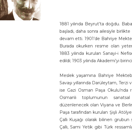
1881 yılında Beyrut’ta doğdu. Babas
başladı, daha sonra ailesiyle birlikt
devam etti. 1901’de Bahriye Mekt
Burada okurken resme olan yeten
1883 yılında kurulan Sanayi-i Nefi
edildi; 1903 yılında Akademi’yi birincili
Meslek yaşamına Bahriye Mektebi’
Savaşı yıllarında Darüleytam, Terzi
ise Gazi Osman Paşa Okulu’nda re
Osmanlı toplumunun sanatsa
düzenlenecek olan Viyana ve Berlin s
Paşa tarafından kurulan Şişli Atöly
Çallı Kuşağı olarak bilinen grubun 
Çallı, Sami Yetik gibi Türk ressaml