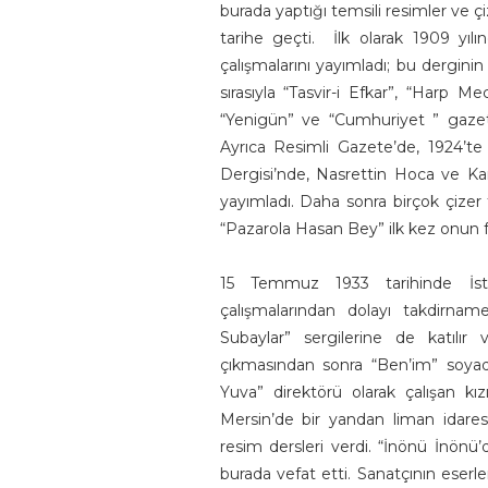
burada yaptığı temsili resimler ve ç
tarihe geçti. İlk olarak 1909 yı
çalışmalarını yayımladı; bu derginin
sırasıyla “Tasvir-i Efkar”, “Harp M
“Yenigün” ve “Cumhuriyet ” gazetel
Ayrıca Resimli Gazete’de, 1924’te
Dergisi’nde, Nasrettin Hoca ve Ka
yayımladı. Daha sonra birçok çizer 
“Pazarola Hasan Bey” ilk kez onun 
15 Temmuz 1933 tarihinde İst
çalışmalarından dolayı takdirname
Subaylar” sergilerine de katılır 
çıkmasından sonra “Ben’im” soyadını
Yuva” direktörü olarak çalışan kı
Mersin’de bir yandan liman idares
resim dersleri verdi. “İnönü İnönü’
burada vefat etti. Sanatçının eserl