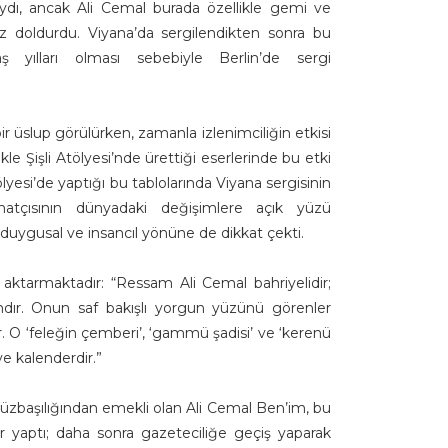
’ydı, ancak Ali Cemal burada özellikle gemi ve
öz doldurdu. Viyana’da sergilendikten sonra bu
vaş yılları olması sebebiyle Berlin’de sergi
ir üslup görülürken, zamanla izlenimciliğin etkisi
le Şişli Atölyesi’nde ürettiği eserlerinde bu etki
ölyesi’de yaptığı bu tablolarında Viyana sergisinin
atçısının dünyadaki değişimlere açık yüzü
 duygusal ve insancıl yönüne de dikkat çekti.
 aktarmaktadır: “Ressam Ali Cemal bahriyelidir;
dır. Onun saf bakışlı yorgun yüzünü görenler
ar. O ‘feleğin çemberi’, ‘gammü şadisi’ ve ‘kerenü
ve kalenderdir.”
üzbaşılığından emekli olan Ali Cemal Ben’im, bu
r yaptı; daha sonra gazeteciliğe geçiş yaparak