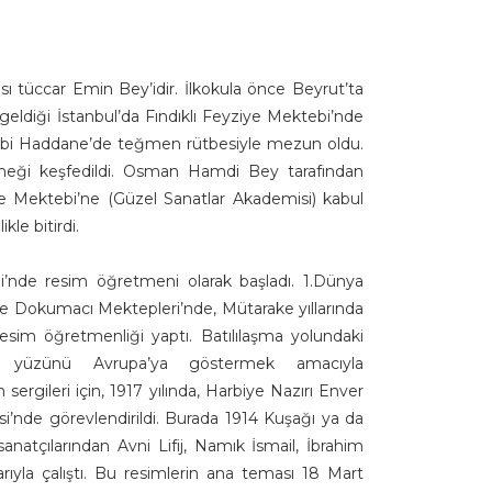
ı tüccar Emin Bey’idir. İlkokula önce Beyrut’ta
e geldiği İstanbul’da Fındıklı Feyziye Mektebi’nde
ebi Haddane’de teğmen rütbesiyle mezun oldu.
eği keşfedildi. Osman Hamdi Bey tarafından
se Mektebi’ne (Güzel Sanatlar Akademisi) kabul
kle bitirdi.
nde resim öğretmeni olarak başladı. 1.Dünya
 ve Dokumacı Mektepleri’nde, Mütarake yıllarında
sim öğretmenliği yaptı. Batılılaşma yolundaki
l yüzünü Avrupa’ya göstermek amacıyla
ergileri için, 1917 yılında, Harbiye Nazırı Enver
esi’nde görevlendirildi. Burada 1914 Kuşağı ya da
sanatçılarından Avni Lifij, Namık İsmail, İbrahim
arıyla çalıştı. Bu resimlerin ana teması 18 Mart