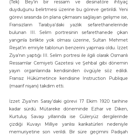
(Tek) Bey’in bir ressam ve desinatöre ihtiyaç
duyduğunu belirtmesi üzerine bu göreve getirildi. Yeni
görevi sırasında ön plana çıkmasını sağlayan gelişme ise,
Fransızların Tarabya’daki yazlık sefarethanelerinde
bulunan III. Selim portresinin sefarethanede çıkan
yangınla birlikte yok olması üzerine, Sultan Mehmet
Reşat’ın emriyle tablonun benzerini yapması oldu. İzzet
Ziya’nın yaptığı III. Selim portresi ile ilgili olarak Osmanlı
Ressamlar Cemiyeti Gazetesi ve Şehbal gibi dönemin
yayın organlarında kendisinden övgüyle söz edildi.
Fransız Hükümetince kendisine Instruction Publique
(maarif nişanı) takdim etti.
İzzet Ziya’nın Saray’daki görevi 17 Ekim 1920 tarihine
kadar sürdü. Mütareke döneminde Ezhar ve Diken,
Kurtuluş Savaşı yıllarında ise Güleryüz dergilerinde
çizdiği Kuvayı Milliye yanlısı karikatürleri nedeniyle
memuriyetine son verildi. Bir süre geçimini Padişah