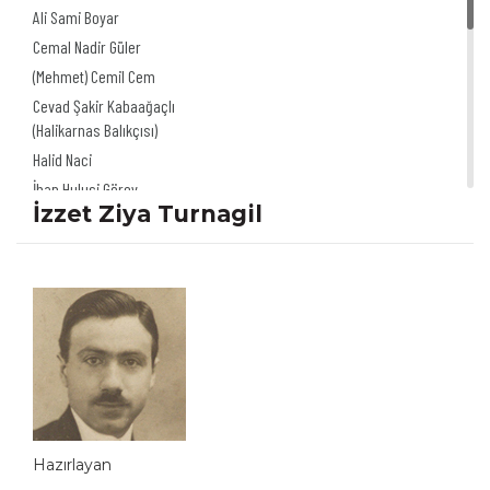
Ali Sami Boyar
Cemal Nadir Güler
(Mehmet) Cemil Cem
Cevad Şakir Kabaağaçlı
(Halikarnas Balıkçısı)
Halid Naci
İhap Hulusi Görey
İzzet Ziya Turnagil
İzzet Ziya Turnagil
Kozma Togo
(Kosmas Theodoridis-Theo)
Mazhar Nazım Resmor
Mehmed Baha
Münif Fehim Özarman
Nişan G. Berberyan
Ramiz Gökçe
Ratip Tahir Burak
Hazırlayan
Sedat Nuri İleri