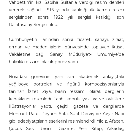
Vahdettin’in kızı Sabiha Sultan’a verdiği resim dersleri
vererek sağladı. 1916 yılında katıldığı ilk karma resim
sergisinden sonra 1922 yılı sergisi katıldığı son
Galatasaray Sergisi oldu.
Cumhuriyetin ilanından sonra ticaret, sanayi, ziraat,
orman ve maden işlerini bünyesinde toplayan İktisat
Vekâletine bağlı Sanayi Müdüriyet-i Umumiye’de
halıcılık ressamı olarak görev yaptı.
Buradaki görevinin yanı sıra akademik anlayıştaki
yağlıboya portreleri ve figürlü kompozisyonlarıyla
tanınan İzzet Ziya, basın ressamı olarak dergilerin
kapaklarını resimledi. Tarihi konulu yazılara ve öykülere
illüstrasyonlar yaptı, çeşitli gazete ve dergilerde
Mehmet Rauf, Peyami Safa, Suat Derviş ve Yaşar Nabi
gibi edebiyatçıların eserlerini resimlendirdi. Yıldız, Afacan,
Çocuk Sesi, Resimli Gazete, Yeni Kitap, Arkadaş,