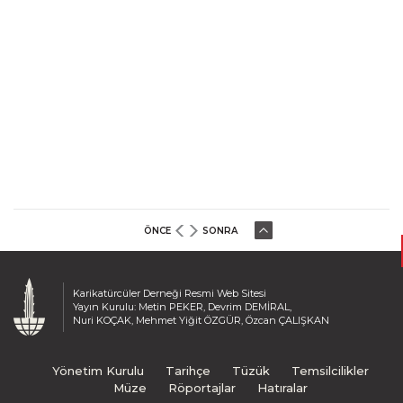
ÖNCE
SONRA
Karikatürcüler Derneği Resmi Web Sitesi
Yayın Kurulu: Metin PEKER, Devrim DEMİRAL,
Nuri KOÇAK, Mehmet Yiğit ÖZGÜR, Özcan ÇALIŞKAN
Yönetim Kurulu
Tarihçe
Tüzük
Temsilcilikler
Müze
Röportajlar
Hatıralar