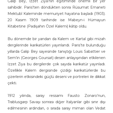
Galip Bey, İzzet Ziya’nın eğitiminde önemli bir yer
sahibidir. Paris’ten döndükten sonra Rüsumat Emaneti
Mektubî Kaleminde memuriyet hayatına başladı (1903).
20 Kasım 1909 tarihinde ise Mabeyn-i Hümayun
Kitabetine (Padişahın Özel Kalemi) kâtip oldu.
Bu dönemde bir yandan da Kalem ve Kartal gibi mizah
dergilerinde karikatürleri yayınlandı. Paris’te bulunduğu
yıllarda Galip Bey sayesinde tanıştığı Louis Sabattier ve
Sem’in (Georges Goursat) desen anlayışından etkilenen
İzzet Ziya bu dergilerde çok sayıda karikatür yayınladı.
Özellikle Kalem dergisinde çizdiği karikatürlerde bu
çizerlerin etkisindeki güçlü deseni ve portreleri ile dikkat
çekti.
1912 yılında, saray ressamı Fausto Zonaro’nun,
Trablusgarp Savaşı sonrası diğer İtalyanlar gibi sınır dışı
edilmesinin ardından, o sırada saray mimarı olan Vedat