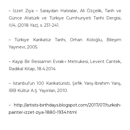
– İzzet Ziya – Saraydan Hatıralar, Ali Özçelik, Tarih ve
Günce Atatürk ve Türkiye Cumhuriyeti Tarihi Dergisi,
II/4, (2018 Yaz), s. 231-241.
– Türkiye Karikatür Tarihi, Orhan Koloğlu, Bileşim
Yayınevi, 2005.
– Kayıp Bir Ressamın Evrak-ı Metrukesi, Levent Cantek,
Radikal Kitap, 18.4.2014.
– İstanbul’un 100 Karikatüristi, Şefik Yarış-İbrahim Yarış,
İBB Kültür A.Ş. Yayınları, 2010.
–
http://artists-birthdays.blogspot.com/2017/07/turkish-
painter-izzet-ziya-1880-1934.html