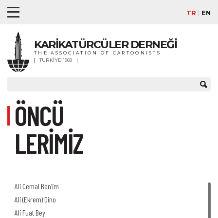
TR
EN
KARİKATÜRCÜLER DERNEĞİ
THE ASSOCIATION OF CARTOONISTS
TÜRKİYE 1969
ÖNCÜ
LERİMİZ
Ali Cemal Ben’im
Ali (Ekrem) Dino
Ali Fuat Bey