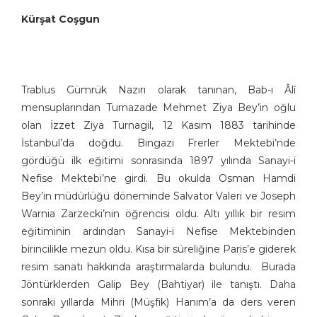
Sedat (Süleyman)
Kürşat Coşgun
Simavi
Yusuf Franko
(Kusa) Paşa
Trablus Gümrük Nazırı olarak tanınan, Bab-ı Âlî
mensuplarından Turnazade Mehmet Ziya Bey’in oğlu
olan İzzet Ziya Turnagil, 12 Kasım 1883 tarihinde
İstanbul’da doğdu. Bingazi Frerler Mektebi’nde
gördüğü ilk eğitimi sonrasında 1897 yılında Sanayi-i
Nefise Mektebi’ne girdi. Bu okulda Osman Hamdi
Bey’in müdürlüğü döneminde Salvator Valeri ve Joseph
Warnia Zarzecki’nin öğrencisi oldu. Altı yıllık bir resim
eğitiminin ardından Sanayi-i Nefise Mektebinden
birincilikle mezun oldu. Kısa bir süreliğine Paris’e giderek
resim sanatı hakkında araştırmalarda bulundu. Burada
Jöntürklerden Galip Bey (Bahtiyar) ile tanıştı. Daha
sonraki yıllarda Mihri (Müşfik) Hanım’a da ders veren