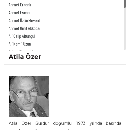
Ahmet Erkanlı
Ahmet Esmer
Ahmet Öztürklevent
Ahmet Ümit Akkoca
Ali Galip Altunçul
Ali Kamil Uzun
Alinur Uğurpakkan
Atila Özer
Alp Tamer Ulukılıç
Akdağ Saydut
Ali Herkül Çelikkol
Ali Şur
Akın Önder
Ali Ulvi Ersoy
Altan Erbulak
Altan Özeskici
Anıl İnan
Atila Özer Burdur doğumlu. 1973 yılında basında
Asaf Koçak