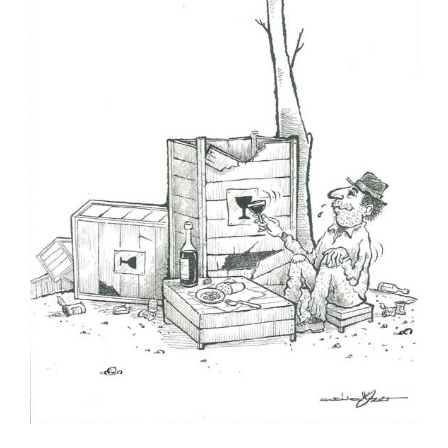
Yaşar Babalık
Yener Koç
Zahir Güvemli
Zeki Beyner
Zeki Bol
Ziya Ramoğlu