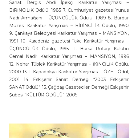
H. Yeliz ÇAKIR
Sanat Dergisi Abdi İpekçi Karikatür Yarışması –
Hasan Gümüş
BİRİNCİLİK Ödülü, 1985 7. Cumhuriyet gazetesi Yunus
Nadi Armağanı – ÜÇÜNCÜLÜK Ödülü, 1989 8. Burdur
Hasan Yurdagün Göker
Müzesi Karikatür Yarışması – BİRİNCİLİK Ödülü, 1990
Hüseyin Aslan
9. Çankaya Belediyesi Karikatür Yarışması – MANSİYON,
İbrahim Tuncay
1991 10. Karadeniz gazetesi Taka Karikatür Yarışması –
İlban Ertem
ÜÇÜNCÜLÜK Ödülü, 1995 11. Bursa Rotary Kulübü
İlhan Değirmenci
Cemal Nadir Karikatür Yarışması – MANSİYON, 1996
İrfan Sayar
12. Nehar Tüblek Karikatür Yarışması – İKİNCİLİK Ödülü,
İsa Efe
2000 13. I. Kapadokya Karikatür Yarışması – ÖZEL Ödül,
İsmail Biret
2001 14. Eskişehir Sanat Derneği “2003 Eskişehir
İsmet Lokman
SANAT Ödülü” 15. Çağdaş Gazeteciler Derneği Eskişehir
İsmail Kar
Şubesi “KÜLTÜR ÖDÜLÜ”, 2005
Kadir Doğruer
Kamil Masaracı
Kamil Yavuz
Kemal Gönen
Kubilay Bayar