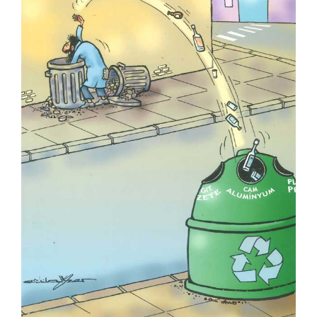
Kurtuluş Ayyıldız
Kürşat Cosgun
Kürşat Zaman
Levent Öncü
Lütfü Çakın
Mahmut Akgün
Mehmet Selçuk
Mehmet Şenocak
Mehmet Tevlim
Mete Arif Tokmak
Metin Ertem
Metin Peker
Muammer Bilen
Muammer Kotbaş
Murat Özmenek
Murat Sayın