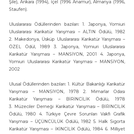
Şile), Ankara (1994), İçel (1996 Anamur), Almanya (1996,
Ergin Gülen
Staufen).
Ergün Gündüz
Erol Büyükmeriç
Uluslararası Ödüllerinden bazıları: 1. Japonya, Yomiuri
Fahri Eyican
Uluslararası Karikatür Yarışması – ALTIN Ödülü, 1982
Fahriye Çıtaklı
2. Makedonya, Üsküp Uluslararası Karikatür Yarışması –
Faruk Karaçay
ÖZEL Ödül, 1989 3. Japonya, Yomiuri Uluslararası
Karikatür Yarışması – MANSİYON, 2001 4. Japonya,
Ferruh Doğan
Yomiuri Uluslararası Karikatür Yarışması – MANSİYON,
Ertan Türkmen
2002
Fethi Gürcan Mermertaş
Gürbüz Doğan Ekşioğlu
Ulusal Ödüllerinden bazıları: 1. Kültür Bakanlığı Karikatür
Gürcan Gürsel
Yarışması – MANSİYON, 1978 2. Mimarlar Odası
Gürcan Özkan
Karikatür Yarışması – BİRİNCİLİK Ödülü, 1978
Hakan Sümer
3. Müzeciler Derneği Karikatür Yarışması – BİRİNCİLİK
Halil İ. Yıldırım
Ödülü, 1980 4. Türkiye Çevre Sorunları Vakfı Grafik
Hamza Akın
Yarışması – ÜÇÜNCÜLÜK Ödülü, 1982 5. Halk Sigorta
Hande Dilek Akçam
Karikatür Yarışması – İKİNCİLİK Ödülü, 1984 6. Milliyet