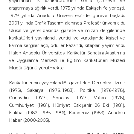
yayınlanan ilk karikatüründen sonra çizmeye ve
Aşkın Ayrancıoğlu
araştırmaya ağırlık verdi. 1975 yılında Eskişehir’e yerleşti.
1979 yılında Anadolu Üniversitesi’nde göreve başladı.
Atay SÖZER
2001 yılında Grafik Tasarım alanında Profesör ünvanı aldı.
Atila Özer
Ulusal ve yerel basında gazete ve mizah dergilerinde
Attila Peken
karikatürleri yayınlandı, yurtiçi ve yurtdışında kişisel ve
Ayhan Kiraz
karma sergiler açtı, ödüller kazandı, kitapları yayımlandı.
Ayşe Işın
Halen Anadolu Üniversitesi Karikatür Sanatını Araştırma
Ayten Köse
ve Uygulama Merkezi ile Eğitim Karikatürleri Müzesi
Aziz Yavuzdoğan
Müdürlüğünü yürütmekte.
Bedri Koraman
Behiç Ak
Karikatürlerinin yayımlandığı gazeteler: Demokrat İzmir
Behiç Yalçın Ayrancıoğlu
(1975), Sakarya (1976…1983), Politika (1976-1978),
Beytullah Heper
Günaydın (1977), Sonolay (1977), Vatan (1978),
Birol Çün
Cumhuriyet (1981), Hürriyet Eskişehir 26 Eki (1981),
Burak Ergin
İstikbal (1982, 1985, 1986), Karadeniz (1983), Anadolu
Haber (2000-2005).
Burhan Solukçu
Burhanettin Ardagil