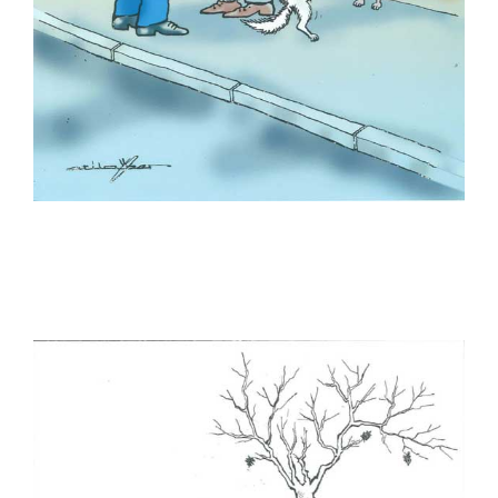
Serpil Kar
Seyit Saatçi
Sonay Yılmaz
Soner Tuna
Sönmez Yanardağ
Şadi Dinççağ
Şafak Tortu
Şahin Erkoçak (Sencer)
Şevket Yalaz
Tonguç Yaşar
Tuncay Akgün
Turgay Karadağ
Turhan Selçuk
Uğur Pamuk
Yalçın Çetin
Yalçın Didman