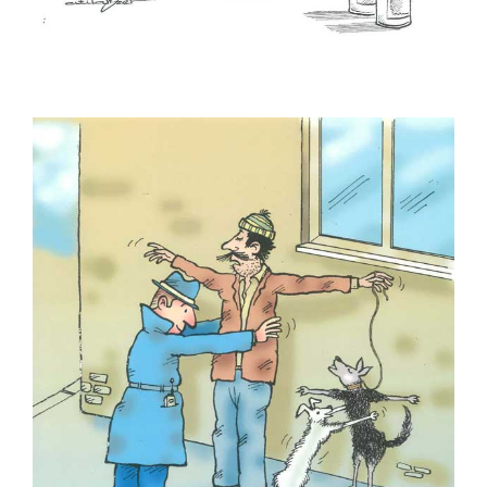
Ozan Soydan
Ömer Çam
Öznur Kalender
Rana Mermertaş
Raşit Yakalı
Refik Tiniş
Saadet Demir Yalçın
Sedat Öztürk
Sadık Pala
Selçuk Hünerli
Semih Balcıoğlu
Semih Bulgur
Semih Poroy
Serdar Günbilen
Serdar Karaman
Serdar Kıcıklar
Serhat Gürpınar