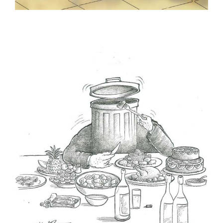
Murteza Albayrak
Mehmet Saim Bilge
Muammer Olcay
Muhittin Köroğlu
Musa Gümüş
Mustafa Bora
Mehmet Zeber
Mümin Bayram
Menekşe Çam
Musa Keklik
Mustafa Uykusuz
Mustafa Yıldız
Mümin Durmaz
Nuhsal Işın
Oğuz Demir
Oğuz Gürel
Oğuzhan Kayan