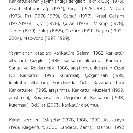
Karikatürlerinin yayımlandığı dergiler: Teknik Güç (1973),
Bülent Arabacıoğlu
Ziraat Mühendisliği (1974), Gırgır (1975…1980), 7 Gün
Bülent Cevdet Karaköse
(1975), Fırt (1976…1979), Çarşaf (1977), Kırsal Gelişim
Bülent Oktay
(1977-1978), Çivi (1978), Çuval (1978), Mikrop (1978),
Cafer Zorlu
Taban (1979), Bakış (1988), Çözüm (1991), Bilişim (1992…
Cem Koç
2004), Macworld (1997…1999).
Cemalettin Güzeloğlu
Cihan Demirci
Yayımlanan kitapları: Karikatüre Selam (1982, karikatür
Cumhur Gazioğlu
albümü), Çizgiler (1985, karikatür albümü), Karikatür
Ekrem Borazan
Sanatı ve Reklamcılık (1988, araştırma), İletişimin Çizgi
Emin M. Çizmeci
Dili Karikatür (1994, kuramsal), Çizgimizah (1995,
karikatür albümü), Yurtdışında Ödül Kazanan Türk
Engin Selçuk
Karikatürleri (1995, araştırma), Karikatür Müzeleri (1999,
Eray Özbek
araştırma), Kuramsal ve Uygulamalı Karikatür (1998,
Ercan Akyol
kuramsal), Ödüller (2003, karikatür albümü).
Ekrem Kılıç
Ercan Baysal
Kişisel sergileri: Eskişehir (1978, 1988, 1993), Avusturya
Erdoğan Başol
(1986 Klagenfurt, 2000 Landeck, Zams), İstanbul (1992
Erdoğan Bozok