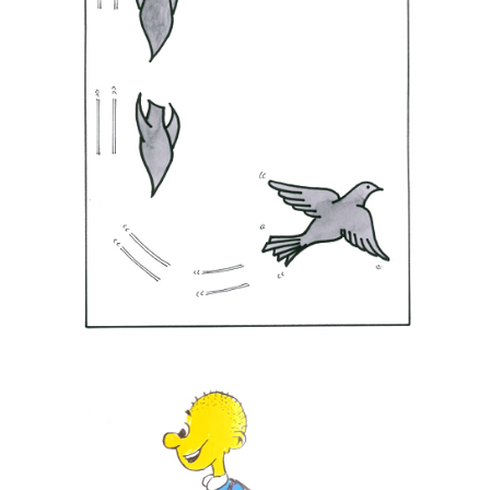
Ergin Gülen
Ergün Gündüz
Erol Büyükmeriç
Fahri Eyican
Fahriye Çıtaklı
Faruk Karaçay
Ferruh Doğan
Ertan Türkmen
Fethi Gürcan Mermertaş
Gürbüz Doğan Ekşioğlu
Gürcan Gürsel
Gürcan Özkan
Hakan Sümer
Halil İ. Yıldırım
Hamza Akın
Hande Dilek Akçam