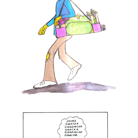
H. Yeliz ÇAKIR
Hasan Gümüş
Hasan Yurdagün Göker
Hüseyin Aslan
İbrahim Tuncay
İlban Ertem
İlhan Değirmenci
İrfan Sayar
İsa Efe
İsmail Biret
İsmet Lokman
İsmail Kar
Kadir Doğruer
Kamil Masaracı
Kamil Yavuz
Kemal Gönen
Kubilay Bayar