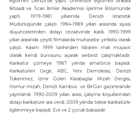
eğitimini Denizli’de yaptı. Üniversite eğitimini Ankara
Aşkın Ayrancıoğlu
İktisadi ve Ticari İlimler Akademisi İşletme Bölümünde
yaptı. 1979-1981 yıllarında Denizli İstatistik
Atay SÖZER
Müdürlüğünde çalıştı. 1984-1989 yılları arasında siyasi
Atila Özer
düşüncelerinden dolayı cezaevinde kaldı. 1990-1999
Attila Peken
yılları arasında çeşitli firmalarda muhasebe yetkilisi olarak
Ayhan Kiraz
çalıştı. Kasım 1999 tarihinden itibaren mali müşavir
Ayşe Işın
olarak kendi bürosunu açarak serbest çalışmaktadır.
Ayten Köse
Karikatür çizmeye 1987 yılında amatörce başladı.
Aziz Yavuzdoğan
Karikatürleri Gırgır, ABC, Yeni Demokrasi, Denizli
Bedri Koraman
Tükenmez, İzmir Gülen Karabağlar Mizah Dergisi,
Behiç Ak
Homur mizah, Denizli Kambüs ve BirGün gazetesinde
Behiç Yalçın Ayrancıoğlu
yayınlandı. 1990-2009 yılları arası, çalışma koşullarından
Beytullah Heper
dolayı karikatüre ara verdi. 2009 yılında tekrar karikatürle
Birol Çün
ilgilenmeye başladı. Evli ve 2 çocuk babasıdır.
Burak Ergin
Burhan Solukçu
Burhanettin Ardagil