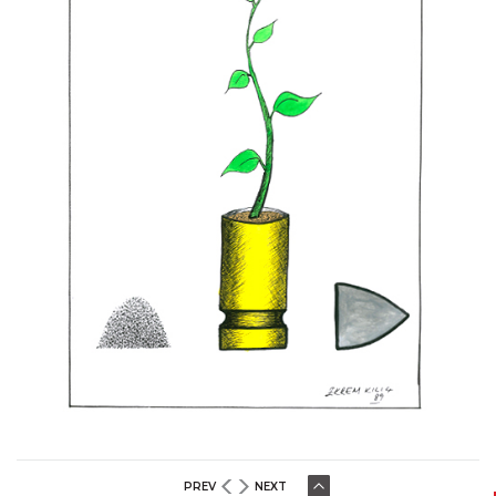
Murteza Albayrak
Mehmet Saim Bilge
Muammer Olcay
Muhittin Köroğlu
Musa Gümüş
Mustafa Bora
Mehmet Zeber
Mümin Bayram
Menekşe Çam
Musa Keklik
Mustafa Uykusuz
Mustafa Yıldız
Mümin Durmaz
Nuhsal Işın
Oğuz Demir
Oğuz Gürel
Oğuzhan Kayan
PREV
NEXT