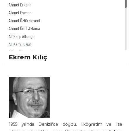
Ahmet Erkanlı
Ahmet Esmer
Ahmet Öztürklevent
Ahmet Ümit Akkoca
Ali Galip Altunçul
Ali Kamil Uzun
Alinur Uğurpakkan
Ekrem Kılıç
Alp Tamer Ulukılıç
Akdağ Saydut
Ali Herkül Çelikkol
Ali Şur
Akın Önder
Ali Ulvi Ersoy
Altan Erbulak
Altan Özeskici
Anıl İnan
1955 yılında Denizli’de doğdu. İlköğretim ve lise
Asaf Koçak