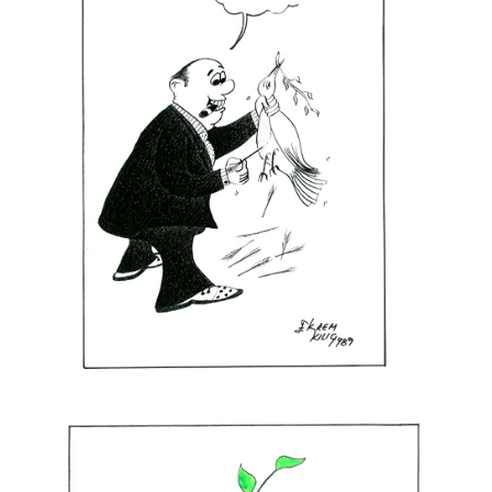
Kurtuluş Ayyıldız
Kürşat Cosgun
Kürşat Zaman
Levent Öncü
Lütfü Çakın
Mahmut Akgün
Mehmet Selçuk
Mehmet Şenocak
Mehmet Tevlim
Mete Arif Tokmak
Metin Ertem
Metin Peker
Muammer Bilen
Muammer Kotbaş
Murat Özmenek
Murat Sayın