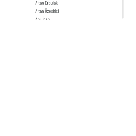
Altan Erbulak
Altan Özeskici
Anıl İnan
Asaf Koçak
Aşkın Ayrancıoğlu
Atay SÖZER
Atila Özer
Attila Peken
Ayhan Kiraz
Ayşe Işın
Ayten Köse
Aziz Yavuzdoğan
Bedri Koraman
Behiç Ak
Behiç Yalçın Ayrancıoğlu
Beytullah Heper
Birol Çün