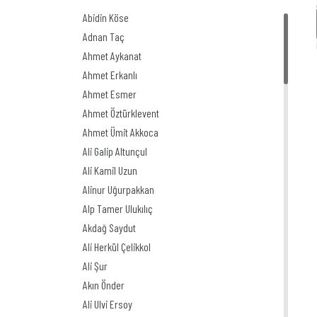
Abidin Köse
Adnan Taç
Ahmet Aykanat
Ahmet Erkanlı
Ahmet Esmer
Ahmet Öztürklevent
Ahmet Ümit Akkoca
Ali Galip Altunçul
Ali Kamil Uzun
Alinur Uğurpakkan
Alp Tamer Ulukılıç
Akdağ Saydut
Ali Herkül Çelikkol
Ali Şur
Akın Önder
Ali Ulvi Ersoy