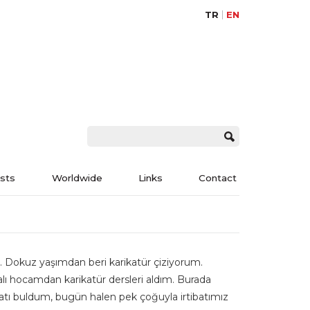
TR
EN
ists
Worldwide
Links
Contact
 Dokuz yaşımdan beri karikatür çiziyorum.
alı hocamdan karikatür dersleri aldım. Burada
satı buldum, bugün halen pek çoğuyla irtibatımız