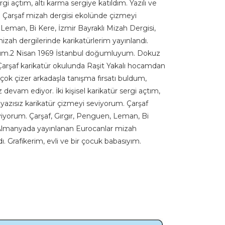
rgi açtım, altı karma sergiye katıldım. Yazılı ve
. Çarşaf mizah dergisi ekolünde çizmeyi
 Leman, Bi Kere, İzmir Bayraklı Mizah Dergisi,
ah dergilerinde karikatürlerim yayınlandı.
sıyım.2 Nisan 1969 İstanbul doğumluyum. Dokuz
Çarşaf karikatür okulunda Raşit Yakalı hocamdan
 çok çizer arkadaşla tanışma fırsatı buldum,
devam ediyor. İki kişisel karikatür sergi açtım,
e yazısız karikatür çizmeyi seviyorum. Çarşaf
iyorum. Çarşaf, Gırgır, Penguen, Leman, Bi
, Almanyada yayınlanan Eurocanlar mizah
ı. Grafikerim, evli ve bir çocuk babasıyım.