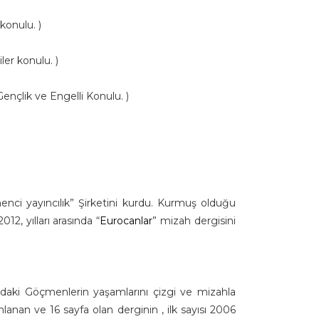
konulu. )
er konulu. )
 Gen
ç
lik ve Engelli Konulu. )
nci yayıncılık” Şirketini kurdu. Kurmuş olduğu
2012, y
ı
llar
ı
aras
ı
nda “
Eurocanlar
” mizah dergisini
’daki Göçmenlerin yaşamlarını çizgi ve mizahla
nlanan ve 16 sayfa olan derginin , ilk sayısı 2006