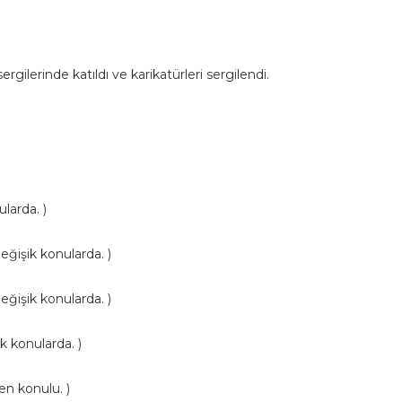
sergilerinde
katıldı ve
karikatürleri
sergilendi.
ularda
.
)
eğişik konularda
.
)
eğişik konularda
.
)
ik konularda
.
)
n konulu. )