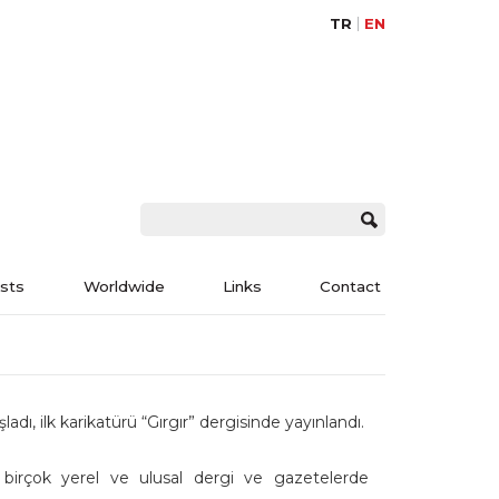
TR
EN
ists
Worldwide
Links
Contact
şladı, ilk karikatürü “Gırgır” dergisinde yayınlandı.
 birçok yerel
ve
ulusal dergi ve gazetelerde