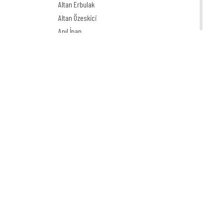
Altan Erbulak
Altan Özeskici
Anıl İnan
Asaf Koçak
Aşkın Ayrancıoğlu
Atay SÖZER
Atila Özer
Attila Peken
Ayhan Kiraz
Ayşe Işın
Ayten Köse
Aziz Yavuzdoğan
Bedri Koraman
Behiç Ak
Behiç Yalçın Ayrancıoğlu
Beytullah Heper
Birol Çün