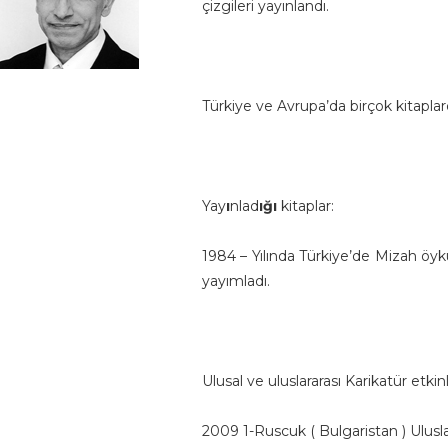
ç
izgileri
yayınlandı.
Türkiye ve Avrupa’da birçok kitaplarda
Yay
ı
nlad
ığı
kitaplar:
1984
–
Yılında Türkiye’de Mizah ö
y
k
yayımladı.
Ulusal ve uluslararası Karikatür etkin
2009
1-Ruscuk ( Bulgaristan ) Ulusl