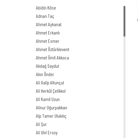
Abidin Köse
Adnan Taç
Ahmet Aykanat
Ahmet Erkanlı
Ahmet Esmer
Ahmet Öztürklevent
Ahmet Ümit Akkoca
Akdağ Saydut
Akın Önder
Ali Galip Altunçul
Ali Herkül Çelikkol
Ali Kamil Uzun
Alinur Uğurpakkan
Alp Tamer Ulukılıç
Ali Şur
Ali Ulvi Ersoy