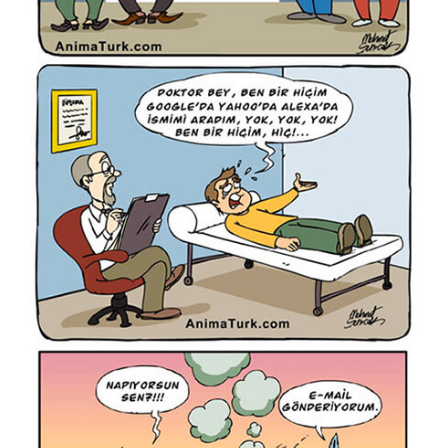
Kurtuluş Ayyıldız
Kürşat Cosgun
Kürşat Zaman
Levent Öncü
Lütfü Çakın
Mahmut Akgün
Mehmet Selçuk
Mehmet Şenocak
Mehmet Tevlim
Mete Arif Tokmak
Metin Ertem
Metin Peker
Muammer Bilen
Muammer Kotbaş
Murat Özmenek
Murat Sayın