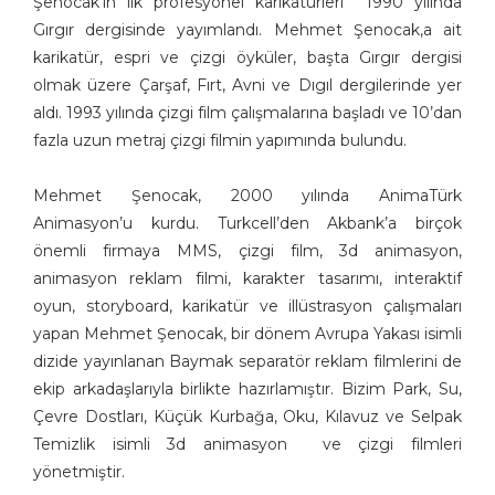
Şenocak’ın ilk profesyonel karikatürleri 1990 yılında
Aşkın Ayrancıoğlu
Gırgır dergisinde yayımlandı. Mehmet Şenocak,a ait
karikatür, espri ve çizgi öyküler, başta Gırgır dergisi
Atay SÖZER
olmak üzere Çarşaf, Fırt, Avni ve Dıgıl dergilerinde yer
Atila Özer
aldı. 1993 yılında çizgi film çalışmalarına başladı ve 10’dan
Attila Peken
fazla uzun metraj çizgi filmin yapımında bulundu.
Ayhan Kiraz
Ayşe Işın
Mehmet Şenocak, 2000 yılında AnimaTürk
Ayten Köse
Animasyon’u kurdu. Turkcell’den Akbank’a birçok
Aziz Yavuzdoğan
önemli firmaya MMS, çizgi film, 3d animasyon,
Bedri Koraman
animasyon reklam filmi, karakter tasarımı, interaktif
Behiç Ak
oyun, storyboard, karikatür ve illüstrasyon çalışmaları
Behiç Yalçın Ayrancıoğlu
yapan Mehmet Şenocak, bir dönem Avrupa Yakası isimli
Beytullah Heper
dizide yayınlanan Baymak separatör reklam filmlerini de
Birol Çün
ekip arkadaşlarıyla birlikte hazırlamıştır. Bizim Park, Su,
Burak Ergin
Çevre Dostları, Küçük Kurbağa, Oku, Kılavuz ve Selpak
Temizlik isimli 3d animasyon ve çizgi filmleri
Burhan Solukçu
yönetmiştir.
Burhanettin Ardagil