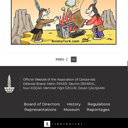
Murteza Albayrak
Mehmet Saim Bilge
Muammer Olcay
Muhittin Köroğlu
Musa Gümüş
Mustafa Bora
Mehmet Zeber
Mümin Bayram
PREV
Menekşe Çam
Musa Keklik
Mustafa Uykusuz
Official Website of the Association of Cartoonists
Editorial Board: Metin PEKER, Devrim DEMİRAL,
Mustafa Yıldız
Nuri KOÇAK, Mehmet Yiğit ÖZGÜR, Özcan ÇALIŞKAN
Mümin Durmaz
Nuhsal Işın
Board of Directors
History
Regulations
Oğuz Demir
Representations
Museum
Reportages
Oğuz Gürel
Oğuzhan Kayan