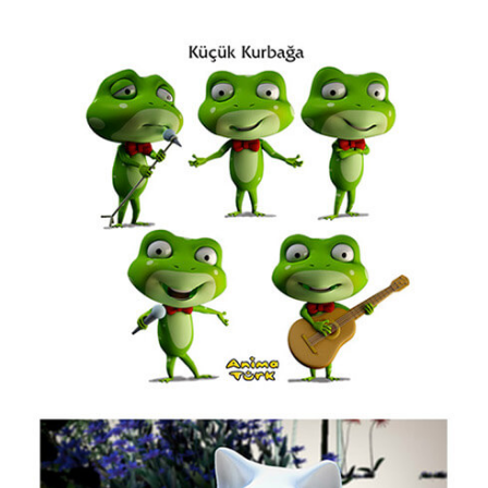
Ergin Gülen
Ergün Gündüz
Erol Büyükmeriç
Fahri Eyican
Fahriye Çıtaklı
Faruk Karaçay
Ferruh Doğan
Ertan Türkmen
Fethi Gürcan Mermertaş
Gürbüz Doğan Ekşioğlu
Gürcan Gürsel
Gürcan Özkan
Hakan Sümer
Halil İ. Yıldırım
Hamza Akın
Hande Dilek Akçam