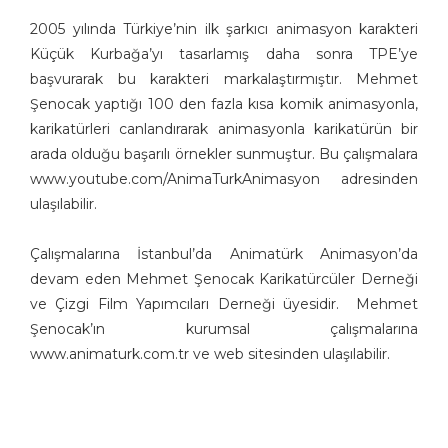
Bülent Arabacıoğlu
2005 yılında Türkiye’nin ilk şarkıcı animasyon karakteri
Bülent Cevdet Karaköse
Küçük Kurbağa’yı tasarlamış daha sonra TPE’ye
Bülent Oktay
başvurarak bu karakteri markalaştırmıştır. Mehmet
Cafer Zorlu
Şenocak yaptığı 100 den fazla kısa komik animasyonla,
Cem Koç
karikatürleri canlandırarak animasyonla karikatürün bir
Cemalettin Güzeloğlu
arada olduğu başarılı örnekler sunmuştur. Bu çalışmalara
Cihan Demirci
www.youtube.com/AnimaTurkAnimasyon adresinden
Cumhur Gazioğlu
ulaşılabilir.
Ekrem Borazan
Emin M. Çizmeci
Çalışmalarına İstanbul’da Animatürk Animasyon’da
devam eden Mehmet Şenocak Karikatürcüler Derneği
Engin Selçuk
ve Çizgi Film Yapımcıları Derneği üyesidir. Mehmet
Eray Özbek
Şenocak’ın kurumsal çalışmalarına
Ercan Akyol
www.animaturk.com.tr ve web sitesinden ulaşılabilir.
Ekrem Kılıç
Ercan Baysal
Erdoğan Başol
Erdoğan Bozok