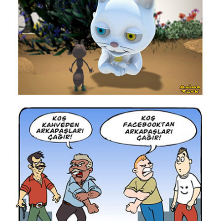
H. Yeliz ÇAKIR
Hasan Gümüş
Hasan Yurdagün Göker
Hüseyin Aslan
İbrahim Tuncay
İlban Ertem
İlhan Değirmenci
İrfan Sayar
İsa Efe
İsmail Biret
İsmet Lokman
İsmail Kar
Kadir Doğruer
Kamil Masaracı
Kamil Yavuz
Kemal Gönen
Kubilay Bayar