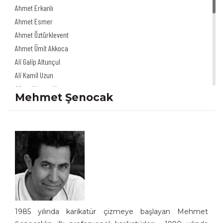
Ahmet Erkanlı
Ahmet Esmer
Ahmet Öztürklevent
Ahmet Ümit Akkoca
Ali Galip Altunçul
Ali Kamil Uzun
Alinur Uğurpakkan
Mehmet Şenocak
Alp Tamer Ulukılıç
Akdağ Saydut
Ali Herkül Çelikkol
Ali Şur
Akın Önder
Ali Ulvi Ersoy
Altan Erbulak
Altan Özeskici
Anıl İnan
1985 yılında karikatür çizmeye başlayan Mehmet
Asaf Koçak