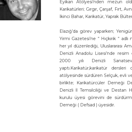
Eyikan Atölyesi’nden mezun oldu.
Karikatürleri; Gırgır, Çarşaf, Fırt, 
İkinci Bahar, Karikatür, Yaprak Bült
Elazığ’da görev yaparken; Yenigün
Yirmi Gazetesi’ne “ Hıçkırık “ adlı m
her yıl düzenlediği, Uluslararası Ama
Denizli Anadolu Lisesi’nde resim 
2000 yılı Denizli Sanatse
yaptı.Karikatür,karikatür dersler
atölyesinde sürdüren Selçuk, evli v
birlikte; Karikatürcüler Derneği De
Denizli İl Temsilciliği ve Destan
kurulu üyesi görevini de sürdürm
Derneği ( Defsad ) üyesidir.