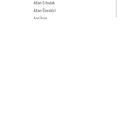
Altan Erbulak
Altan Özeskici
Anıl İnan
Asaf Koçak
Aşkın Ayrancıoğlu
Atay SÖZER
Atila Özer
Attila Peken
Ayhan Kiraz
Ayşe Işın
Ayten Köse
Aziz Yavuzdoğan
Bedri Koraman
Behiç Ak
Behiç Yalçın Ayrancıoğlu
Beytullah Heper
Birol Çün