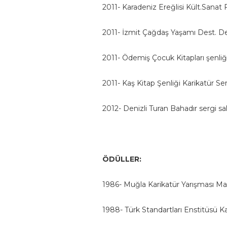
2011- Karadeniz Ereğlisi Kült.Sanat F
2011- İzmit Çağdaş Yaşamı Dest. Dern
2011- Ödemiş Çocuk Kitapları şenliği
2011- Kaş Kitap Şenliği Karikatür Ser
2012- Denizli Turan Bahadır sergi sal
ÖDÜLLER:
1986- Muğla Karikatür Yarışması M
1988- Türk Standartları Enstitüsü Ka