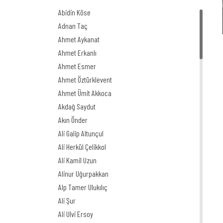
Abidin Köse
Adnan Taç
Ahmet Aykanat
Ahmet Erkanlı
Ahmet Esmer
Ahmet Öztürklevent
Ahmet Ümit Akkoca
Akdağ Saydut
Akın Önder
Ali Galip Altunçul
Ali Herkül Çelikkol
Ali Kamil Uzun
Alinur Uğurpakkan
Alp Tamer Ulukılıç
Ali Şur
Ali Ulvi Ersoy