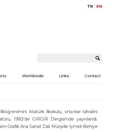
TR
EN
ists
Worldwide
Links
Contact
öğrenimini Atatürk İlkokulu, orta-lise tahsilini
katürü, 1983’de GIRGIR Dergisi’nde yayınlandı.
sim-Grafik Ana Sanat Dalı Mürşide İçmeli-Behiye