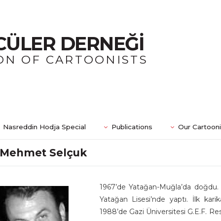
CÜLER DERNEĞİ
ON OF CARTOONISTS
Nasreddin Hodja Special
Publications
Our Cartoon
Mehmet Selçuk
1967’de Yatağan-Muğla’da doğdu. İlk
Yatağan Lisesi’nde yaptı. İlk kari
1988’de Gazi Üniversitesi G.E.F. Re