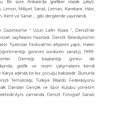
 Bir süre Ankara’da grafiker olarak çalıştı.
Avni, Limon, Milliyet Sanat, Leman, Karekare, Hıbır,
en, Kent ve Sanat … gibi dergilerde yayınlandı.
 Gazetesi’ne “ Uzun Lafın Kısası “, Denizli’de
izah sayfalarını hazırladı. Denizli Belediyesi’nin
tör Tiyatrolar Festivali’nin afişlerini yaptı. Halen
öğretmenliği görevini sürdüren sanatçı, 1999-
venler Derneği başkanlığı görevi de
i dışında, grafik ve resim çalışmalarını kendi
e Karya adında bir kız çocuğu babasıdır. Bununla
nizli Temsilciliği, Türkiye Bilardo Federasyonu
 Halk Dansları Gençlik ve Spor Kulübü yönetim
ektedir.Aynı zamanda Denizli Fotoğraf Sanatı