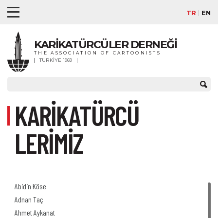
TR
EN
KARİKATÜRCÜLER DERNEĞİ
THE ASSOCIATION OF CARTOONISTS
TÜRKİYE 1969
KARİKATÜRCÜ
LERİMİZ
Abidin Köse
Adnan Taç
Ahmet Aykanat