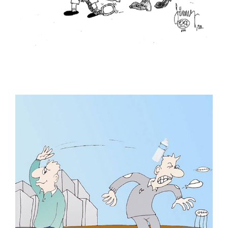
Murat Özmenek
Murat Sayın
Murteza Albayrak
Musa Gümüş
Musa Keklik
Mustafa Bora
Mustafa Uykusuz
Mustafa Yıldız
Mümin Bayram
Mümin Durmaz
Necati Derya
Nuhsal Işın
Oğuz Demir
Oğuz Gürel
Oğuzhan Kayan
Orhan Peynirci
Ozan Çavdar