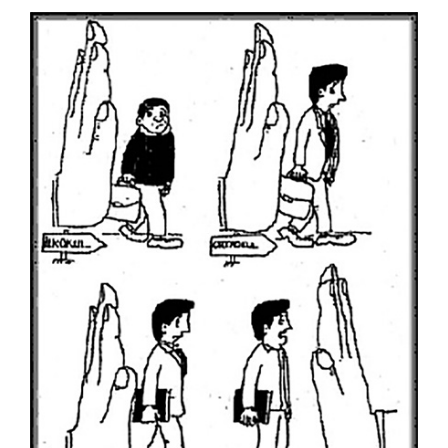
İsa Efe
İsmail Biret
İsmail Kar
İsmet Lokman
Kadir Doğruer
Kamil Masaracı
Kamil Yavuz
Kemal Buluş
Kemal Gönen
Kemal Urgenç
Kubilay Bayar
Kurtuluş Ayyıldız
Kürşat Cosgun
Kürşat Zaman
Levent Dağaşan
Levent Öncü