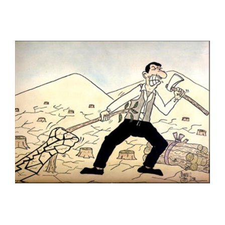
Gürcan Özkan
H. Yeliz ÇAKIR
Hakan Sümer
Halil İ. Yıldırım
Hamit Gış
Hamza Akın
Hande Dilek Akçam
Hasan Gümüş
Hasan Halit Şekerci
Hasan Yurdagün Göker
Hüseyin Aslan
İbrahim Atabey
İbrahim Tuncay
İlban Ertem
İlhan Değirmenci
İrfan Özüdoğru
İrfan Sayar