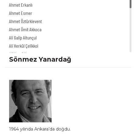
Ahmet Erkanlı
Ahmet Esmer
Ahmet Öztürklevent
Ahmet Ümit Akkoca
Ali Galip Altunçul
Ali Herkül Çelikkol
Ali Kamil Uzun
Sönmez Yanardağ
Ali Şur
Ali Ulvi Ersoy
Alinur Uğurpakkan
Alp Tamer Ulukılıç
Akdağ Saydut
Akın Önder
Altan Erbulak
Altan Özeskici
Anıl İnan
1964 yılında Ankara’da doğdu.
Asaf Koçak