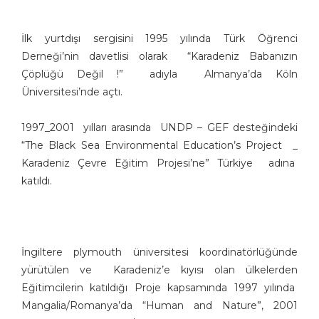
Burhanettin Ardagil
Bülent Arabacıoğlu
İlk yurtdışı sergisini 1995 yılında Türk Öğrenci
Bülent Cevdet Karaköse
Derneği’nin davetlisi olarak “Karadeniz Babanızın
Bülent Dağaşan
Çöplüğü Değil !” adıyla Almanya’da Köln
Bülent Oktay
Üniversitesi’nde açtı.
Cafer Zorlu
Cemalettin Güzeloğlu
1997_2001 yılları arasında UNDP – GEF desteğindeki
Cem Güzeloğlu
“The Black Sea Environmental Education’s Project _
Cem Koç
Karadeniz Çevre Eğitim Projesi’ne” Türkiye adına
Cihan Demirci
katıldı.
Cumhur Gazioğlu
Deniz Dokgöz
Ekrem Borazan
İngiltere plymouth üniversitesi koordinatörlüğünde
Ekrem Kılıç
yürütülen ve Karadeniz’e kıyısı olan ülkelerden
Emin M. Çizmeci
Eğitimcilerin katıldığı Proje kapsamında 1997 yılında
Engin Boğaz
Mangalia/Romanya’da “Human and Nature”, 2001
Engin Selçuk