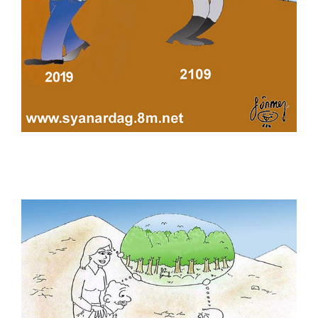
Ozan Soydan
Ömer Çam
Önder Önerbay
Öznur Kalender
Rana Mermertaş
Raşit Yakalı
Refik Tiniş
Rifat Mutlu
Saadet Demir Yalçın
Sedat Öztürk
Sadık Pala
Selçuk Hünerli
Semih Balcıoğlu
Semih Bulgur
Semih Poroy
Serdar Günbilen