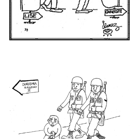
Lütfü Çakın
Mahmut Akgün
Mahmut Tarhan
Mehmet Aslan
Mehmet Saim Bilge
Mehmet Selçuk
Mehmet Şenocak
Mehmet Tevlim
Mehmet Zeber
Menekşe Çam
Mete Arif Tokmak
Metin Ertem
Metin Peker
Muammer Bilen
Muammer Kotbaş
Muammer Olcay
Muhittin Köroğlu