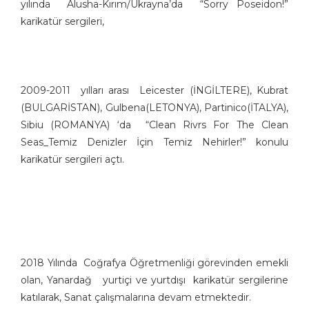
yılında Alusha-Kırım/Ukrayna’da “Sorry Poseidon!”
Eray Özbek
karikatür sergileri,
Ercan Akyol
Ercan Baysal
Erdoğan Başol
Erdoğan Bozok
2009-2011 yılları arası Leicester (İNGİLTERE), Kubrat
Ergin Gülen
(BULGARİSTAN), Gulbena(LETONYA), Partinico(İTALYA),
Sibiu (ROMANYA) ‘da “Clean Rivrs For The Clean
Ergün Gündüz
Seas_Temiz Denizler İçin Temiz Nehirler!” konulu
Erol Büyükmeriç
karikatür sergileri açtı.
Ertan Türkmen
Fahriye Çıtaklı
Fahri Eyican
Faruk Karaçay
Ferruh Doğan
Fethi Gürcan Mermertaş
2018 Yılında Coğrafya Öğretmenliği görevinden emekli
Gürbüz Doğan Ekşioğlu
olan, Yanardağ yurtiçi ve yurtdışı karikatür sergilerine
Gürcan Gürsel
katılarak, Sanat çalışmalarına devam etmektedir.