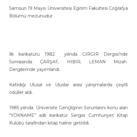
Aşkın Ayrancıoğlu
Samsun 19 Mayıs Üniversitesi Eğitim Fakültesi Coğrafya
Bölümü mezunudur.
Atay SÖZER
Atila Özer
Attila Peken
Ayhan Kiraz
Ayşe Işın
İlk karikatürü 1982 yılında GIRGIR Dergisi’nde
Ayten Köse
Sonrasında ÇARŞAF, HIBIR, LEMAN Mizah
Aziz Yavuzdoğan
Dergilerinde yayımlandı.
Bedri Koraman
Behiç Ak
Katıldığı Ulusal ve Uluslar arası yarışmalarda çeşitli
Behiç Yalçın Ayrancıoğlu
ödüller aldı.
Beytullah Heper
Bilal Akay
1985 yılında Üniversite Gençliğinin Sorunlarını konu alan
Birol Çün
“YÖKNAME” adlı karikatür Sergisi Cumhuriyet Kitap
Kulübü tarafından kitap haline getirildi.
Burak Ergin
Burhan Solukçu