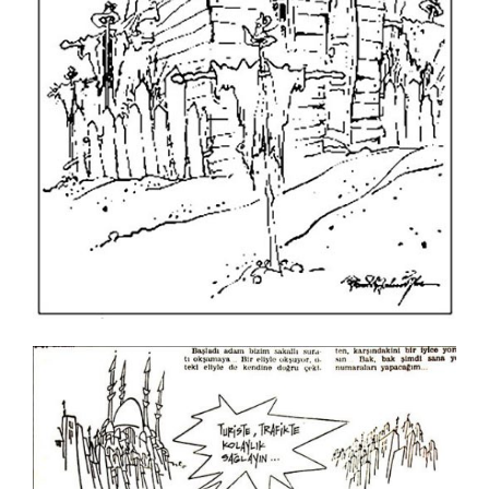
İrfan Sayar
İsa Efe
İsmail Biret
İsmail Kar
İsmet Lokman
Kadir Doğruer
Kamil Masaracı
Kamil Yavuz
Kemal Buluş
Kemal Gönen
Kemal Urgenç
Kubilay Bayar
Kurtuluş Ayyıldız
Kürşat Cosgun
Kürşat Zaman
Levent Dağaşan