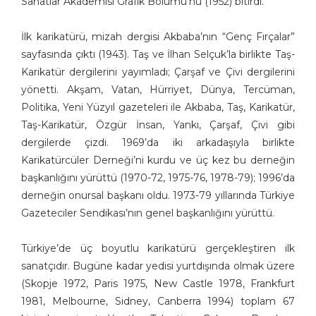
Sanatlar Akademisi Grafik Bölümü’nü (1952) bitirdi.
Aşkın Ayrancıoğlu
İlk karikatürü, mizah dergisi Akbaba’nın “Genç Fırçalar”
Atay SÖZER
sayfasında çıktı (1943). Taş ve İlhan Selçuk’la birlikte Taş-
Atila Özer
Karikatür dergilerini yayımladı; Çarşaf ve Çivi dergilerini
Attila Peken
yönetti. Akşam, Vatan, Hürriyet, Dünya, Tercüman,
Ayhan Kiraz
Politika, Yeni Yüzyıl gazeteleri ile Akbaba, Taş, Karikatür,
Ayşe Işın
Taş-Karikatür, Özgür İnsan, Yankı, Çarşaf, Çivi gibi
Ayten Köse
dergilerde çizdi. 1969’da iki arkadaşıyla birlikte
Aziz Yavuzdoğan
Karikatürcüler Derneği’ni kurdu ve üç kez bu derneğin
Bedri Koraman
başkanlığını yürüttü (1970-72, 1975-76, 1978-79); 1996’da
Behiç Ak
derneğin onursal başkanı oldu. 1973-79 yıllarında Türkiye
Behiç Yalçın Ayrancıoğlu
Gazeteciler Sendikası’nın genel başkanlığını yürüttü.
Beytullah Heper
Bilal Akay
Türkiye’de üç boyutlu karikatürü gerçekleştiren ilk
Birol Çün
sanatçıdır. Bugüne kadar yedisi yurtdışında olmak üzere
(Skopje 1972, Paris 1975, New Castle 1978, Frankfurt
Burak Ergin
1981, Melbourne, Sidney, Canberra 1994) toplam 67
Burhan Solukçu