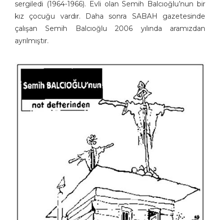
Gürcan Gürsel
sergiledi (1964-1966). Evli olan Semih Balcıoğlu’nun bir
Gürcan Özkan
kız çocuğu vardır. Daha sonra SABAH gazetesinde
çalışan Semih Balcıoğlu 2006 yılında aramızdan
H. Yeliz ÇAKIR
ayrılmıştır.
Hakan Sümer
Halil İ. Yıldırım
Hamit Gış
Hamza Akın
Hande Dilek Akçam
Hasan Gümüş
Hasan Halit Şekerci
Hasan Yurdagün Göker
Hüseyin Aslan
İbrahim Atabey
İbrahim Tuncay
İlban Ertem
İlhan Değirmenci
İrfan Özüdoğru