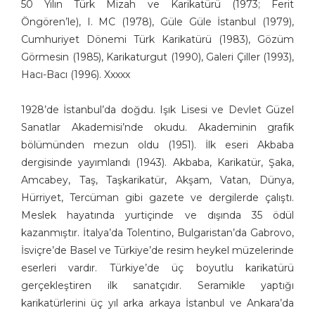
50 Yılın Türk Mizah ve Karikatürü (1973; Ferit
Eray Özbek
Öngören’le), I. MC (1978), Güle Güle İstanbul (1979),
Ercan Akyol
Cumhuriyet Dönemi Türk Karikatürü (1983), Gözüm
Ercan Baysal
Görmesin (1985), Karikaturgut (1990), Galeri Çiller (1993),
Erdal Türkmen
Hacı-Bacı (1996). Xxxxx
Erdoğan Başol
Erdoğan Bozok
1928’de İstanbul’da doğdu. Işık Lisesi ve Devlet Güzel
Sanatlar Akademisi’nde okudu. Akademinin grafik
Ergin Gülen
bölümünden mezun oldu (1951). İlk eseri Akbaba
Ergün Gündüz
dergisinde yayımlandı (1943). Akbaba, Karikatür, Şaka,
Erol Büyükmeriç
Amcabey, Taş, Taşkarikatür, Akşam, Vatan, Dünya,
Ertan Türkmen
Hürriyet, Tercüman gibi gazete ve dergilerde çalıştı.
Fahriye Çıtaklı
Meslek hayatında yurtiçinde ve dışında 35 ödül
Fahri Eyican
kazanmıştır. İtalya’da Tolentino, Bulgaristan’da Gabrovo,
Faruk Karaçay
İsviçre’de Basel ve Türkiye’de resim heykel müzelerinde
Ferruh Doğan
eserleri vardır. Türkiye’de üç boyutlu karikatürü
Fethi Gürcan Mermertaş
gerçekleştiren ilk sanatçıdır. Seramikle yaptığı
Gürbüz Doğan Ekşioğlu
karikatürlerini üç yıl arka arkaya İstanbul ve Ankara’da