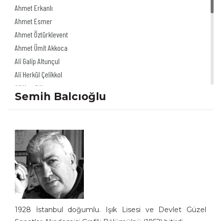
Ahmet Erkanlı
Ahmet Esmer
Ahmet Öztürklevent
Ahmet Ümit Akkoca
Ali Galip Altunçul
Ali Herkül Çelikkol
Ali Kamil Uzun
Semih Balcıoğlu
Ali Şur
Ali Ulvi Ersoy
Alinur Uğurpakkan
Alp Tamer Ulukılıç
Akdağ Saydut
Akın Önder
Altan Erbulak
Altan Özeskici
Anıl İnan
1928 İstanbul doğumlu. Işık Lisesi ve Devlet Güzel
Asaf Koçak