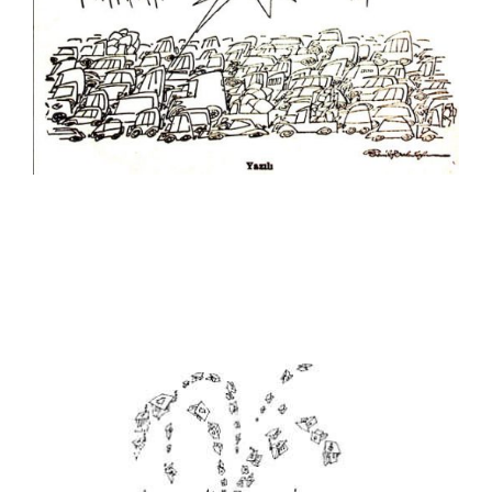
Levent Öncü
Lütfü Çakın
Mahmut Akgün
Mahmut Tarhan
Mehmet Aslan
Mehmet Saim Bilge
Mehmet Selçuk
Mehmet Şenocak
Mehmet Tevlim
Mehmet Zeber
Menekşe Çam
Mete Arif Tokmak
Metin Ertem
Metin Peker
Muammer Bilen
Muammer Kotbaş
Muammer Olcay