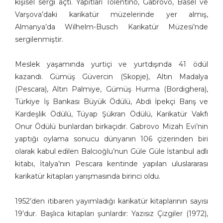
kişisel sergi açtı. Yapıtları Tolentino, Gabrovo, Basel ve
Burhanettin Ardagil
Varşova’daki karikatür müzelerinde yer almış,
Bülent Arabacıoğlu
Almanya’da Wilhelm-Busch Karikatür Müzesi’nde
Bülent Cevdet Karaköse
sergilenmiştir.
Bülent Dağaşan
Bülent Oktay
Meslek yaşamında yurtiçi ve yurtdışında 41 ödül
Cafer Zorlu
kazandı. Gümüş Güvercin (Skopje), Altın Madalya
Cemalettin Güzeloğlu
(Pescara), Altın Palmiye, Gümüş Hurma (Bordighera),
Cem Güzeloğlu
Türkiye İş Bankası Büyük Ödülü, Abdi İpekçi Barış ve
Cem Koç
Kardeşlik Ödülü, Tüyap Şükran Ödülü, Karikatür Vakfı
Cihan Demirci
Onur Ödülü bunlardan birkaçıdır. Gabrovo Mizah Evi’nin
yaptığı oylama sonucu dünyanın 106 çizerinden biri
Cumhur Gazioğlu
olarak kabul edilen Balcıoğlu’nun Güle Güle İstanbul adlı
Deniz Dokgöz
kitabı, İtalya’nın Pescara kentinde yapılan uluslararası
Ekrem Borazan
karikatür kitapları yarışmasında birinci oldu.
Ekrem Kılıç
Emin M. Çizmeci
1952’den itibaren yayımladığı karikatür kitaplarının sayısı
Engin Boğaz
19’dur. Başlıca kitapları şunlardır: Yazısız Çizgiler (1972),
Engin Selçuk