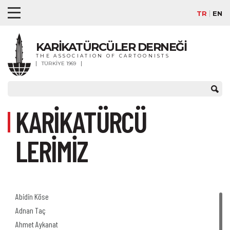
TR
EN
KARİKATÜRCÜLER DERNEĞİ
THE ASSOCIATION OF CARTOONISTS
TÜRKİYE 1969
KARİKATÜRCÜ
LERİMİZ
Abidin Köse
Adnan Taç
Ahmet Aykanat