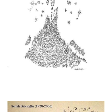
Muhittin Köroğlu
Murat Özmenek
Murat Sayın
Murteza Albayrak
Musa Gümüş
Musa Keklik
Mustafa Bora
Mustafa Uykusuz
Mustafa Yıldız
Mümin Bayram
Mümin Durmaz
Necati Derya
Nuhsal Işın
Oğuz Demir
Oğuz Gürel
Oğuzhan Kayan
Orhan Peynirci