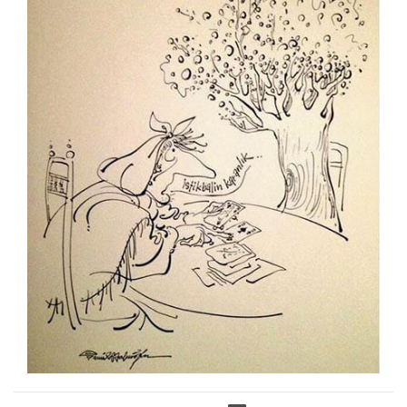
Ozan Çavdar
Ozan Soydan
Ömer Çam
Önder Önerbay
Öznur Kalender
Rana Mermertaş
Raşit Yakalı
Refik Tiniş
Rifat Mutlu
Saadet Demir Yalçın
Sedat Öztürk
Sadık Pala
Selçuk Hünerli
Semih Balcıoğlu
Semih Bulgur
Semih Poroy