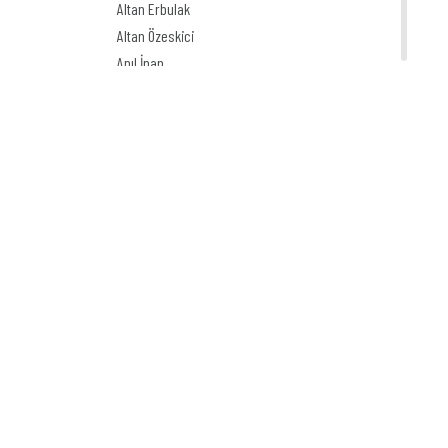
Altan Erbulak
Altan Özeskici
Anıl İnan
Asaf Koçak
Aşkın Ayrancıoğlu
Atay SÖZER
Atila Özer
Attila Peken
Ayhan Kiraz
Ayşe Işın
Ayten Köse
Aziz Yavuzdoğan
Bedri Koraman
Behiç Ak
Behiç Yalçın Ayrancıoğlu
Beytullah Heper
Bilal Akay