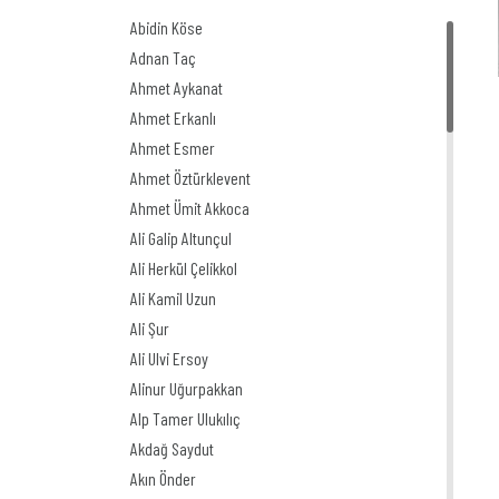
Abidin Köse
Adnan Taç
Ahmet Aykanat
Ahmet Erkanlı
Ahmet Esmer
Ahmet Öztürklevent
Ahmet Ümit Akkoca
Ali Galip Altunçul
Ali Herkül Çelikkol
Ali Kamil Uzun
Ali Şur
Ali Ulvi Ersoy
Alinur Uğurpakkan
Alp Tamer Ulukılıç
Akdağ Saydut
Akın Önder