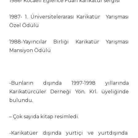
1986- Kocaeli Eğlence Fuarı karikatür sergisi
Ozan Soydan
Ömer Çam
1987- 1. Üniversitelerarası Karikatür Yarışması
Önder Önerbay
Özel Ödülü
Öznur Kalender
Rana Mermertaş
1988-Yayıncılar Birliği Karikatür Yarışması
Raşit Yakalı
Mansiyon Ödülü
Refik Tiniş
Rifat Mutlu
Saadet Demir Yalçın
Sedat Öztürk
-Bunların dışında 1997-1998 yıllarında
Sadık Pala
Karikatürcüler Derneği Yön. Krl. üyeliğinde
Selçuk Hünerli
bulundu.
Semih Balcıoğlu
Semih Bulgur
– Çok sayıda kitap resimledi.
Semih Poroy
Serdar Günbilen
-Karikatüer dışında yurtiçi ve yurtdışında