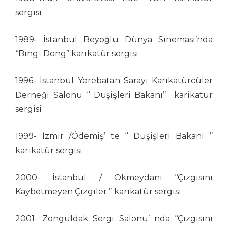
İsa Efe
sergisi
İsmail Biret
İsmail Kar
1989- İstanbul Beyoğlu Dünya Sineması’nda
İsmet Lokman
‘‘Bing- Dong’’ karikatür sergisi
Kadir Doğruer
Kamil Masaracı
1996- İstanbul Yerebatan Sarayı Karikatürcüler
Kamil Yavuz
Derneği Salonu ‘‘ Düşişleri Bakanı’’ karikatür
Kemal Buluş
sergisi
Kemal Gönen
Kemal Urgenç
1999- İzmir /Ödemiş’ te ‘‘ Düşişleri Bakanı ’’
Kubilay Bayar
karikatür sergisi
Kurtuluş Ayyıldız
Kürşat Cosgun
2000- İstanbul / Okmeydanı ‘‘Çizgisini
Kürşat Zaman
Kaybetmeyen Çizgiler ’’ karikatür sergisi
Levent Dağaşan
Levent Öncü
2001- Zonguldak Sergi Salonu’ nda ‘‘Çizgisini