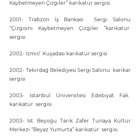
Lütfü Çakın
Kaybetmeyen Çizgiler’’ karikatür sergisi
Mahmut Akgün
Mahmut Tarhan
2001- Trabzon İş Bankası Sergi Salonu
Mehmet Aslan
‘‘Çizgisini Kaybetmeyen Çizgiler ’’karikatür
Mehmet Saim Bilge
sergisi
Mehmet Selçuk
Mehmet Şenocak
2002- İzmir/ Kuşadası karikatür sergisi
Mehmet Tevlim
Mehmet Zeber
2002- Tekirdağ Belediyesi Sergi Salonu karikar
Menekşe Çam
sergisi
Mete Arif Tokmak
Metin Ertem
2003- İstanbul Üniversitesi Edebiyat Fak.
Metin Peker
karikatür sergisi
Muammer Bilen
Muammer Kotbaş
2003- İst. Beyoğu Tarık Zafer Tunaya Kültür
Muammer Olcay
Merkezi ‘‘Beyaz Yumurta’’ karikatür sergisi
Muhittin Köroğlu