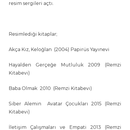
Serdar Karaman
resim sergileri açtı.
Serdar Kıcıklar
Serhat Gürpınar
Serpil Kar
Seyit Saatçi
Resimlediği kitaplar;
Soner Tuna
Sonay Yılmaz
Akça Kız, Keloğlan (2004) Papirüs Yayınevi
Sönmez Yanardağ
Şadi Dinççağ
Hayalden Gerçeğe Mutluluk 2009 (Remzi
Şafak Tortu
Kitabevi)
Şahin Erkoçak (Sencer)
Şevket Yalaz
Baba Olmak 2010 (Remzi Kitabevi)
Tolga Sakarya
Tonguç Yaşar
Siber Alemin Avatar Çocukları 2015 (Remzi
Tuncay Akgün
Kitabevi)
Turan İyigün
Turgay Karadağ
İletişim Çalışmaları ve Empati 2013 (Remzi