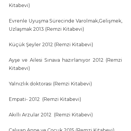
Turhan Selçuk
Kitabevi)
Uğur Pamuk
Yalçın Çetin
Evrenle Uyuşma Sürecinde Varolmak,Gelişmek,
Yalçın Didman
Uzlaşmak 2013 (Remzi Kitabevi)
Yaşar Babalık
Yener Koç
Küçük Şeyler 2012 (Remzi Kitabevi)
Zahir Güvemli
Ayşe ve Ailesi Sınava hazırlanıyor 2012 (Remzi
Zeki Beyner
Zeki Bol
Kitabevi)
Zeynep Gargi
Yalnızlık doktorası (Remzi Kitabevi)
Ziya Ramoğlu
Empati- 2012 (Remzi Kitabevi)
Akıllı Arzular 2012 (Remzi Kitabevi)
Çalışan Anne ve Çocuk 2015 (Remzi Kitabevi)