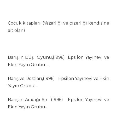
Eray Özbek
Ercan Akyol
Ercan Baysal
Çocuk kitapları; (Yazarlığı ve çizerliği kendisine
Erdoğan Başol
ait olan)
Erdoğan Bozok
Ergin Gülen
Ergün Gündüz
Erol Büyükmeriç
Barış’ın Düş Oyunu,(1996) Epsilon Yayınevi ve
Ertan Türkmen
Ekin Yayın Grubu –
Fahriye Çıtaklı
Fahri Eyican
Barış ve Dostları,(1996) Epsilon Yayınevi ve Ekin
Faruk Karaçay
Yayın Grubu –
Ferruh Doğan
Fethi Gürcan Mermertaş
Barış‘ın Aradığı Sır (1996) Epsilon Yayınevi ve
Gürbüz Doğan Ekşioğlu
Ekin Yayın Grubu-
Gürcan Gürsel