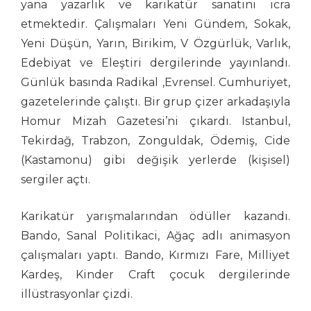
yana yazarlık ve karikatür sanatını icra
Aşkın Ayrancıoğlu
etmektedir. Çalışmaları Yeni Gündem, Sokak,
Atay SÖZER
Yeni Düşün, Yarın, Birikim, V Özgürlük, Varlık,
Atila Özer
Edebiyat ve Eleştiri
dergilerinde yayınlandı.
Attila Peken
Günlük basında Radikal ,Evrensel. Cumhuriyet,
Ayhan Kiraz
gazetelerinde çalıştı. Bir grup çizer arkadaşıyla
Ayşe Işın
Homur Mizah Gazetesi’ni çıkardı. Istanbul,
Ayten Köse
Tekirdağ, Trabzon, Zonguldak, Ödemiş,
Cide
Aziz Yavuzdoğan
(Kastamonu) gibi değişik yerlerde (kişisel)
Bedri Koraman
sergiler açtı.
Behiç Ak
Behiç Yalçın Ayrancıoğlu
Karikatür yarışmalarından ödüller kazandı.
Beytullah Heper
Bando, Sanal Politikaci, Ağaç adlı animasyon
Bilal Akay
çalışmaları yaptı. Bando, Kırmızı Fare, Milliyet
Birol Çün
Kardeş, Kinder Craft çocuk dergilerinde
Burak Ergin
illüstrasyonlar çizdi.
Burhan Solukçu