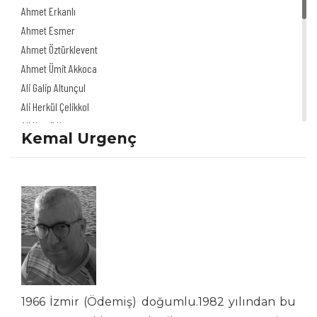
Ahmet Erkanlı
Ahmet Esmer
Ahmet Öztürklevent
Ahmet Ümit Akkoca
Ali Galip Altunçul
Ali Herkül Çelikkol
Ali Kamil Uzun
Kemal Urgenç
Ali Şur
Ali Ulvi Ersoy
Alinur Uğurpakkan
Alp Tamer Ulukılıç
Akdağ Saydut
Akın Önder
Altan Erbulak
Altan Özeskici
Anıl İnan
1966 İzmir (Ödemiş) doğumlu.1982 yılından bu
Asaf Koçak