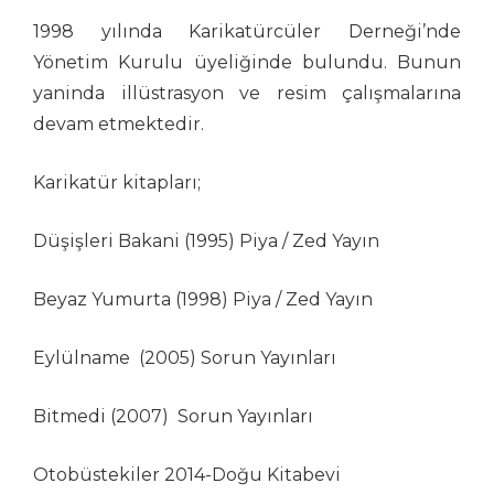
Burhanettin Ardagil
1998 yılında Karikatürcüler Derneği’nde
Bülent Arabacıoğlu
Yönetim Kurulu üyeliğinde bulundu. Bunun
Bülent Cevdet Karaköse
yaninda illüstrasyon ve resim çalışmalarına
Bülent Dağaşan
devam etmektedir.
Bülent Oktay
Cafer Zorlu
Karikatür kitapları;
Cemalettin Güzeloğlu
Cem Güzeloğlu
Düşişleri Bakani (1995) Piya / Zed Yayın
Cem Koç
Cihan Demirci
Beyaz Yumurta (1998) Piya / Zed Yayın
Cumhur Gazioğlu
Deniz Dokgöz
Eylülname (2005) Sorun Yayınları
Ekrem Borazan
Ekrem Kılıç
Bitmedi (2007) Sorun Yayınları
Emin M. Çizmeci
Engin Boğaz
Otobüstekiler 2014-Doğu Kitabevi
Engin Selçuk