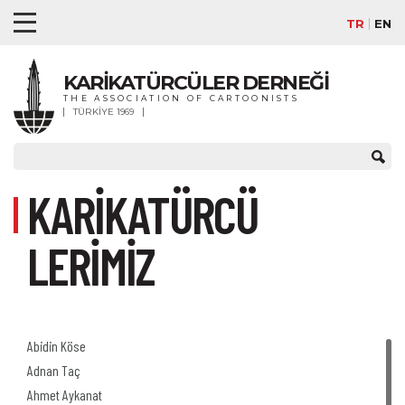
TR
EN
KARİKATÜRCÜLER DERNEĞİ
THE ASSOCIATION OF CARTOONISTS
TÜRKİYE 1969
KARİKATÜRCÜ
LERİMİZ
Abidin Köse
Adnan Taç
Ahmet Aykanat