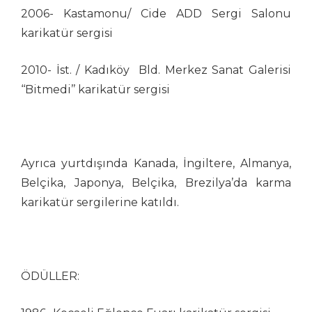
Murat Özmenek
2006- Kastamonu/ Cide ADD Sergi Salonu
Murat Sayın
karikatür sergisi
Murteza Albayrak
Musa Gümüş
2010- İst. / Kadıköy Bld. Merkez Sanat Galerisi
Musa Keklik
‘‘Bitmedi’’ karikatür sergisi
Mustafa Bora
Mustafa Uykusuz
Mustafa Yıldız
Mümin Bayram
Ayrıca yurtdışında Kanada, İngiltere, Almanya,
Mümin Durmaz
Belçika, Japonya, Belçika, Brezilya’da karma
Necati Derya
karikatür sergilerine katıldı.
Nuhsal Işın
Oğuz Demir
Oğuz Gürel
Oğuzhan Kayan
ÖDÜLLER:
Orhan Peynirci
Ozan Çavdar