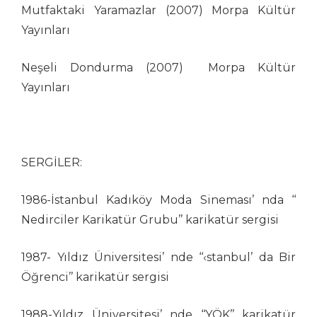
Gürcan Özkan
Mutfaktaki Yaramazlar (2007) Morpa Kültür
H. Yeliz ÇAKIR
Yayınları
Hakan Sümer
Halil İ. Yıldırım
Neşeli Dondurma (2007) Morpa Kültür
Hamit Gış
Yayınları
Hamza Akın
Hande Dilek Akçam
Hasan Gümüş
Hasan Halit Şekerci
SERGİLER:
Hasan Yurdagün Göker
Hüseyin Aslan
1986-İstanbul Kadıköy Moda Sineması’ nda ‘‘
İbrahim Atabey
Nedirciler Karikatür Grubu’’ karikatür sergisi
İbrahim Tuncay
İlban Ertem
1987- Yıldız Üniversitesi’ nde ‘‘‹stanbul’ da Bir
İlhan Değirmenci
Öğrenci’’ karikatür sergisi
İrfan Özüdoğru
İrfan Sayar
1988-Yıldız Üniversitesi’ nde ‘‘YÖK’’ karikatür