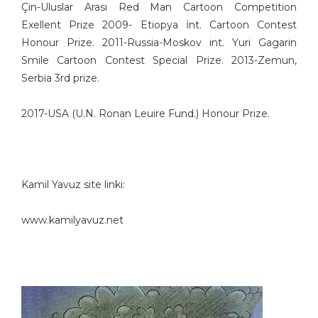
Çin-Uluslar Arası Red Man Cartoon Competition
İsa Efe
Exellent Prize 2009- Etiopya İnt. Cartoon Contest
İsmail Biret
Honour Prize. 2011-Russia-Moskov int. Yuri Gagarin
İsmail Kar
Smile Cartoon Contest Special Prize. 2013-Zemun,
İsmet Lokman
Serbia 3rd prize.
Kadir Doğruer
Kamil Masaracı
2017-USA (U.N. Ronan Leuire Fund.) Honour Prize.
Kamil Yavuz
Kemal Buluş
Kemal Gönen
Kemal Urgenç
Kamil Yavuz site linki:
Kubilay Bayar
www.kamilyavuz.net
Kurtuluş Ayyıldız
Kürşat Cosgun
Kürşat Zaman
Levent Dağaşan
Levent Öncü