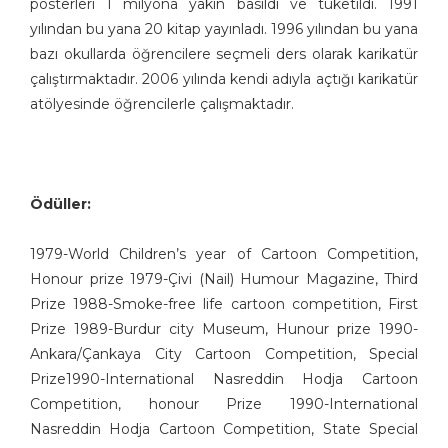
posterleri 1 milyona yakın basıldı ve tüketildi. 1991
Burhanettin Ardagil
yılından bu yana 20 kitap yayınladı. 1996 yılından bu yana
Bülent Arabacıoğlu
bazı okullarda öğrencilere seçmeli ders olarak karikatür
Bülent Cevdet Karaköse
çalıştırmaktadır. 2006 yılında kendi adıyla açtığı karikatür
Bülent Dağaşan
atölyesinde öğrencilerle çalışmaktadır.
Bülent Oktay
Cafer Zorlu
Cemalettin Güzeloğlu
Cem Güzeloğlu
Ödüller:
Cem Koç
Cihan Demirci
1979-World Children’s year of Cartoon Competition,
Honour prize 1979-Çivi (Nail) Humour Magazine, Third
Cumhur Gazioğlu
Prize 1988-Smoke-free life cartoon competition, First
Deniz Dokgöz
Prize 1989-Burdur city Museum, Hunour prize 1990-
Ekrem Borazan
Ankara/Çankaya City Cartoon Competition, Special
Ekrem Kılıç
Prize1990-International Nasreddin Hodja Cartoon
Emin M. Çizmeci
Competition, honour Prize 1990-International
Engin Boğaz
Nasreddin Hodja Cartoon Competition, State Special
Engin Selçuk