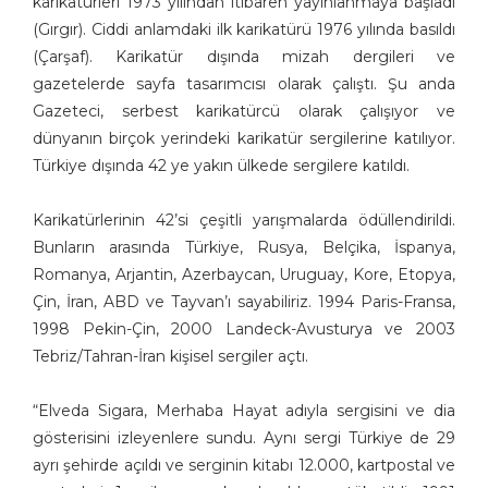
karikatürleri 1973 yılından itibaren yayınlanmaya başladı
Aşkın Ayrancıoğlu
(Gırgır). Ciddi anlamdaki ilk karikatürü 1976 yılında basıldı
(Çarşaf). Karikatür dışında mizah dergileri ve
Atay SÖZER
gazetelerde sayfa tasarımcısı olarak çalıştı. Şu anda
Atila Özer
Gazeteci, serbest karikatürcü olarak çalışıyor ve
Attila Peken
dünyanın birçok yerindeki karikatür sergilerine katılıyor.
Ayhan Kiraz
Türkiye dışında 42 ye yakın ülkede sergilere katıldı.
Ayşe Işın
Ayten Köse
Karikatürlerinin 42’si çeşitli yarışmalarda ödüllendirildi.
Aziz Yavuzdoğan
Bunların arasında Türkiye, Rusya, Belçika, İspanya,
Bedri Koraman
Romanya, Arjantin, Azerbaycan, Uruguay, Kore, Etopya,
Behiç Ak
Çin, İran, ABD ve Tayvan’ı sayabiliriz. 1994 Paris-Fransa,
Behiç Yalçın Ayrancıoğlu
1998 Pekin-Çin, 2000 Landeck-Avusturya ve 2003
Beytullah Heper
Tebriz/Tahran-İran kişisel sergiler açtı.
Bilal Akay
Birol Çün
“Elveda Sigara, Merhaba Hayat adıyla sergisini ve dia
gösterisini izleyenlere sundu. Aynı sergi Türkiye de 29
Burak Ergin
ayrı şehirde açıldı ve serginin kitabı 12.000, kartpostal ve
Burhan Solukçu