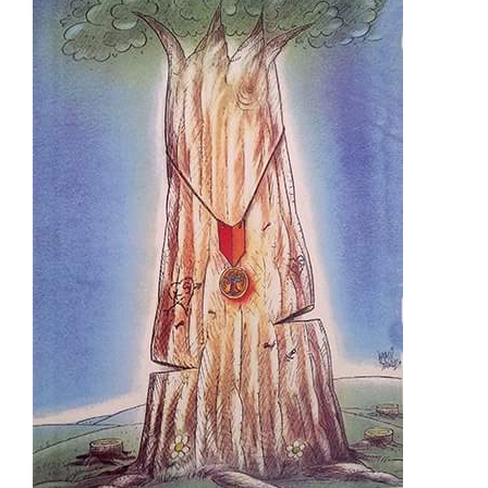
Lütfü Çakın
Mahmut Akgün
Mahmut Tarhan
Mehmet Aslan
Mehmet Saim Bilge
Mehmet Selçuk
Mehmet Şenocak
Mehmet Tevlim
Mehmet Zeber
Menekşe Çam
Mete Arif Tokmak
Metin Ertem
Metin Peker
Muammer Bilen
Muammer Kotbaş
Muammer Olcay
Muhittin Köroğlu