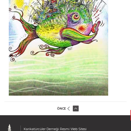
Turhan Selçuk
Uğur Pamuk
Yalçın Çetin
Yalçın Didman
Yaşar Babalık
Yener Koç
Zahir Güvemli
Zeki Beyner
Zeki Bol
Zeynep Gargi
Ziya Ramoğlu
ÖNCE
Karikatürcüler Derneği Resmi Web Sitesi