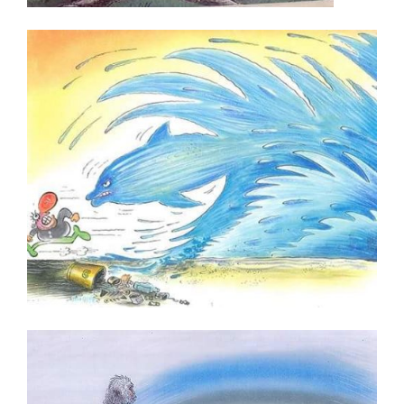
Murat Özmenek
Murat Sayın
Murteza Albayrak
Musa Gümüş
Musa Keklik
Mustafa Bora
Mustafa Uykusuz
Mustafa Yıldız
Mümin Bayram
Mümin Durmaz
Necati Derya
Nuhsal Işın
Oğuz Demir
Oğuz Gürel
Oğuzhan Kayan
Orhan Peynirci
Ozan Çavdar