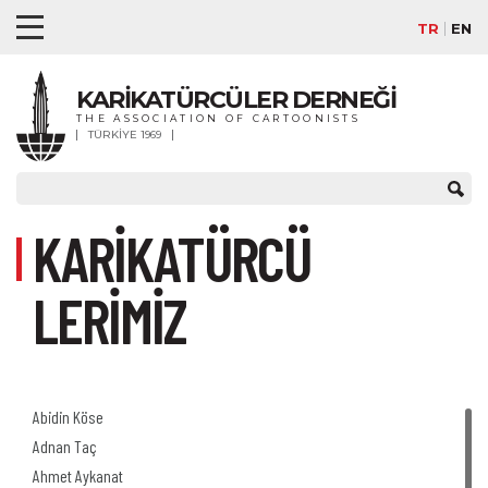
TR
EN
KARİKATÜRCÜLER DERNEĞİ
THE ASSOCIATION OF CARTOONISTS
TÜRKİYE 1969
KARİKATÜRCÜ
LERİMİZ
Abidin Köse
Adnan Taç
Ahmet Aykanat