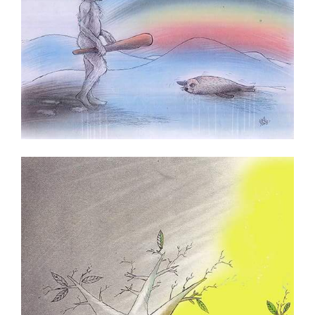
Ozan Soydan
Ömer Çam
Önder Önerbay
Öznur Kalender
Rana Mermertaş
Raşit Yakalı
Refik Tiniş
Rifat Mutlu
Saadet Demir Yalçın
Sedat Öztürk
Sadık Pala
Selçuk Hünerli
Semih Balcıoğlu
Semih Bulgur
Semih Poroy
Serdar Günbilen