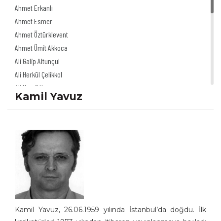
Ahmet Erkanlı
Ahmet Esmer
Ahmet Öztürklevent
Ahmet Ümit Akkoca
Ali Galip Altunçul
Ali Herkül Çelikkol
Ali Kamil Uzun
Kamil Yavuz
Ali Şur
Ali Ulvi Ersoy
Alinur Uğurpakkan
Alp Tamer Ulukılıç
Akdağ Saydut
Akın Önder
Altan Erbulak
Altan Özeskici
Anıl İnan
Kamil Yavuz, 26.06.1959 yılında İstanbul’da doğdu. İlk
Asaf Koçak