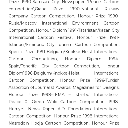
Prize 1990-Samsun City Newspaper ‘Peace Cartoon
Eray Özbek
competition’,Grand Prize 1990-National Railway
Ercan Akyol
Company Cartoon Competition, Honour Prize 1990-
Ercan Baysal
Rusia/Moscov International Environment Cartoon
Erdoğan Başol
Competition, Honour Diplom 1991-Tataristan/kazan City
Erdoğan Bozok
International Cartoon Festival, Honour Prize 1991-
Ergin Gülen
Istanbul/Eminonu City Tourism Cartoon Competition,
Special Prize 1991-Belgium/Knokke-Heist International
Ergün Gündüz
Cartoon Competition, Honour Diplom 1994-
Erol Büyükmeriç
Spain/Tenerife City Cartoon Competition, Honour
Ertan Türkmen
Diplom1996-Belgium/Knokke-Heist International
Fahriye Çıtaklı
Cartoon Competition, Honour Prize 1996-Turkish
Fahri Eyican
Assocition of Journalist Awards: Magazines for Designs,
Faruk Karaçay
Honour Prize 1998-TEMA – Istanbul International
Ferruh Doğan
Peace 0f Green Wold Cartoon Competition, 1998-
Fethi Gürcan Mermertaş
Hurriyet News Paper A.D Foundation International
Gürbüz Doğan Ekşioğlu
Cartoon Competition, Honour Prize 1998-International
Gürcan Gürsel
Nasreddin Hodja Cartoon Competition, Honour Prize