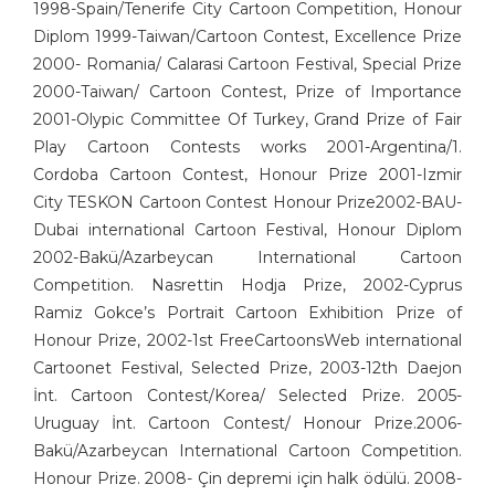
Gürcan Özkan
1998-Spain/Tenerife City Cartoon Competition, Honour
H. Yeliz ÇAKIR
Diplom 1999-Taiwan/Cartoon Contest, Excellence Prize
2000- Romania/ Calarasi Cartoon Festival, Special Prize
Hakan Sümer
2000-Taiwan/ Cartoon Contest, Prize of Importance
Halil İ. Yıldırım
2001-Olypic Committee Of Turkey, Grand Prize of Fair
Hamit Gış
Play Cartoon Contests works 2001-Argentina/1.
Hamza Akın
Cordoba Cartoon Contest, Honour Prize 2001-Izmir
Hande Dilek Akçam
City TESKON Cartoon Contest Honour Prize2002-BAU-
Hasan Gümüş
Dubai international Cartoon Festival, Honour Diplom
Hasan Halit Şekerci
2002-Bakü/Azarbeycan International Cartoon
Hasan Yurdagün Göker
Competition. Nasrettin Hodja Prize, 2002-Cyprus
Hüseyin Aslan
Ramiz Gokce’s Portrait Cartoon Exhibition Prize of
İbrahim Atabey
Honour Prize, 2002-1st FreeCartoonsWeb international
İbrahim Tuncay
Cartoonet Festival, Selected Prize, 2003-12th Daejon
İlban Ertem
İnt. Cartoon Contest/Korea/ Selected Prize. 2005-
İlhan Değirmenci
Uruguay İnt. Cartoon Contest/ Honour Prize.2006-
Bakü/Azarbeycan International Cartoon Competition.
İrfan Özüdoğru
Honour Prize. 2008- Çin depremi için halk ödülü. 2008-
İrfan Sayar