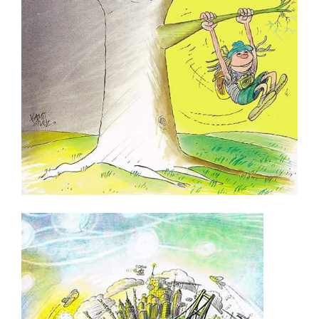
Serdar Karaman
Serdar Kıcıklar
Serhat Gürpınar
Serpil Kar
Seyit Saatçi
Soner Tuna
Sonay Yılmaz
Sönmez Yanardağ
Şadi Dinççağ
Şafak Tortu
Şahin Erkoçak (Sencer)
Şevket Yalaz
Tolga Sakarya
Tonguç Yaşar
Tuncay Akgün
Turan İyigün
Turgay Karadağ