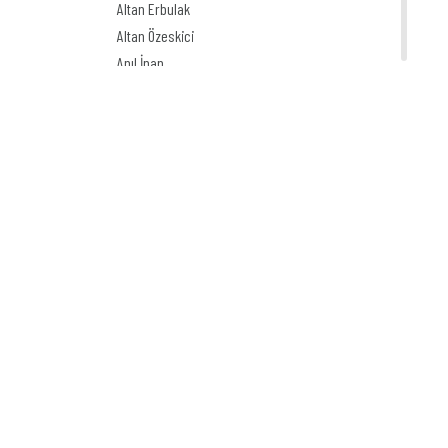
Altan Erbulak
Altan Özeskici
Anıl İnan
Asaf Koçak
Aşkın Ayrancıoğlu
Atay SÖZER
Atila Özer
Attila Peken
Ayhan Kiraz
Ayşe Işın
Ayten Köse
Aziz Yavuzdoğan
Bedri Koraman
Behiç Ak
Behiç Yalçın Ayrancıoğlu
Beytullah Heper
Bilal Akay