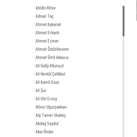
Abidin Köse
Adnan Taç
Ahmet Aykanat
Ahmet Erkanlı
Ahmet Esmer
Ahmet Öztürklevent
Ahmet Ümit Akkoca
Ali Galip Altunçul
Ali Herkül Çelikkol
Ali Kamil Uzun
Ali Şur
Ali Ulvi Ersoy
Alinur Uğurpakkan
Alp Tamer Ulukılıç
Akdağ Saydut
Akın Önder