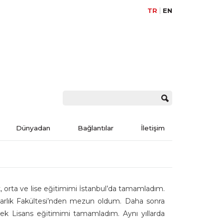
TR
EN
Dünyadan
Bağlantılar
İletişim
k, orta ve lise eğitimimi İstanbul’da tamamladım.
imarlık Fakültesi’nden mezun oldum. Daha sonra
ek Lisans eğitimimi tamamladım. Aynı yıllarda