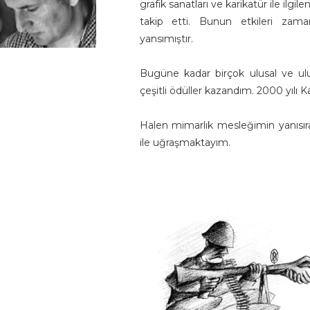
grafik sanatları ve karikatür ile il
takip etti. Bunun etkileri za
yansımıştır.
Bugüne kadar birçok ulusal ve ulusl
çeşitli ödüller kazandım. 2000 yılı K
Halen mimarlık mesleğimin yanısıra 
ile uğraşmaktayım.