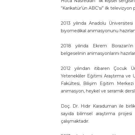
Hoca Nasreddin” ilk kişisel sergisi
“Karikatür’ün ABC’si” ilk televizyon
2013 yılında Anadolu Üniversites
biyomedikal animasyonunu hazırlamı
2018 yılında Ekrem Borazan’ın
belgeselinin animasyonlarını hazırlam
2012 yılından itibaren Çocuk Ün
Yetenekliler Eğitimi Araştırma ve
Fakültesi, Bilişim Eğitim Merkezi
animasyon, heykel ve seramik dersle
Doç. Dr. Hıdır Karaduman ile birl
sayıda bilimsel araştırma projesi 
çalışmaktadır.