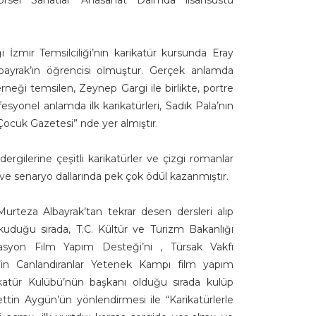
sel Sanatlar Anasanat Dalı’nda lisansüstü
 İzmir Temsilciliği’nin karikatür kursunda Eray
yrak’ın öğrencisi olmuştur. Gerçek anlamda
erneği temsilen, Zeynep Gargi ile birlikte, portre
esyonel anlamda ilk karikatürleri, Sadık Pala’nın
ocuk Gazetesi” nde yer almıştır.
ergilerine çeşitli karikatürler ve çizgi romanlar
r ve senaryo dallarında pek çok ödül kazanmıştır.
Murteza Albayrak’tan tekrar desen dersleri alıp
uduğu sırada, T.C. Kültür ve Turizm Bakanlığı
yon Film Yapım Desteği’ni , Türsak Vakfı
’in Canlandıranlar Yetenek Kampı film yapım
rikatür Kulübü’nün başkanı olduğu sırada kulüp
tin Aygün’ün yönlendirmesi ile “Karikatürlerle