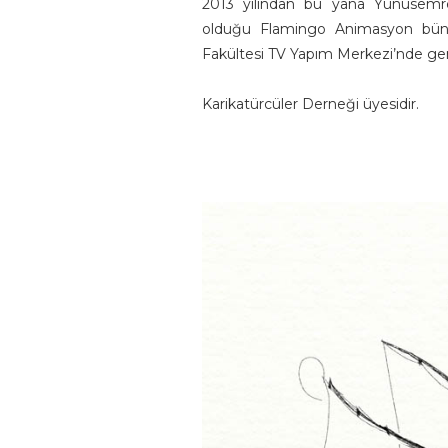
2013 yılından bu yana Yunusem
olduğu Flamingo Animasyon büny
Fakültesi TV Yapım Merkezi’nde geni
Karikatürcüler Derneği üyesidir.