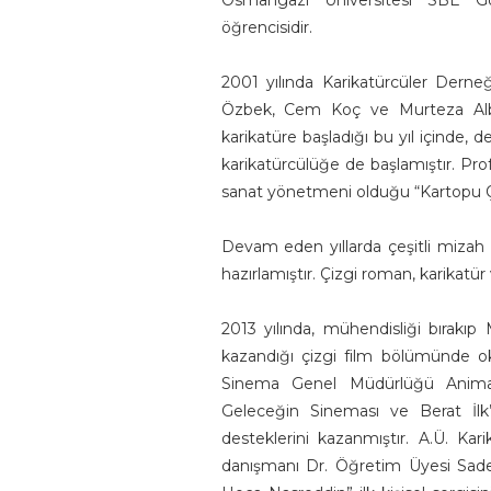
Osmangazi Üniversitesi SBE Gör
öğrencisidir.
2001 yılında Karikatürcüler Derneği
Özbek, Cem Koç ve Murteza Alba
karikatüre başladığı bu yıl içinde, d
karikatürcülüğe de başlamıştır. Prof
sanat yönetmeni olduğu “Kartopu Ç
Devam eden yıllarda çeşitli mizah d
hazırlamıştır. Çizgi roman, karikatü
2013 yılında, mühendisliği bırakıp 
kazandığı çizgi film bölümünde ok
Sinema Genel Müdürlüğü Animas
Geleceğin Sineması ve Berat İlk
desteklerini kazanmıştır. A.Ü. Ka
danışmanı Dr. Öğretim Üyesi Sadet