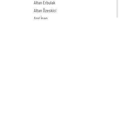
Altan Erbulak
Altan Özeskici
Anıl İnan
Asaf Koçak
Aşkın Ayrancıoğlu
Atay SÖZER
Atila Özer
Attila Peken
Ayhan Kiraz
Ayşe Işın
Ayten Köse
Aziz Yavuzdoğan
Bedri Koraman
Behiç Ak
Behiç Yalçın Ayrancıoğlu
Beytullah Heper
Bilal Akay