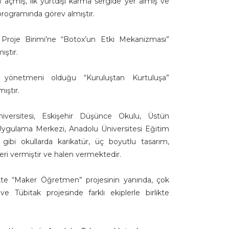
ni açmış, ilk yurtdışı karma sergide yer almış ve
 programında görev almıştır.
i Proje Birimi’ne “Botox’un Etki Mekanizması”
ştır.
 yönetmeni olduğu “Kuruluştan Kurtuluşa”
ıştır.
iversitesi, Eskişehir Düşünce Okulu, Üstün
 Uygulama Merkezi, Anadolu Üniversitesi Eğitim
 gibi okullarda karikatür, üç boyutlu tasarım,
ri vermiştir ve halen vermektedir.
ikte “Maker Öğretmen” projesinin yanında, çok
ve Tübitak projesinde farklı ekiplerle birlikte