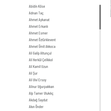
Abidin Köse
Adnan Taç
Ahmet Aykanat
Ahmet Erkanlı
Ahmet Esmer
Ahmet Öztürklevent
Ahmet Ümit Akkoca
Ali Galip Altunçul
Ali Herkül Çelikkol
Ali Kamil Uzun
Ali Şur
Ali Ulvi Ersoy
Alinur Uğurpakkan
Alp Tamer Ulukılıç
Akdağ Saydut
Akın Önder