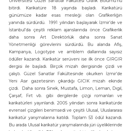
Üniversitesi Güzel Sanatlar Fakültesi Grafik Bölümü’nü
Aşkın Ayrancıoğlu
bitirdi. Karikatüre 18 yaşında başladı. Karikatürü
günümüze kadar esas mesleği olan Grafikerliğin
Atay SÖZER
yanında sürdürdü. 1991 yılından başlayarak İzmir’de ve
Atila Özer
İstanbul’da çeşitli reklam ajanslarında önce Grafikerlik
Attila Peken
daha sonra Art Direktörlük daha sonra Sanat
Ayhan Kiraz
Yönetmenliği görevlerini sürdürdü. Bu alanda Afiş,
Ayşe Işın
Kampanya, Logotype ve amblem dallarında sayısız
Ayten Köse
ödüller kazandı. Karikatür serüveni ise ilk önce GIRGIR
Aziz Yavuzdoğan
dergisi ile başladı. Birçok mizah dergisinde çizdi ve
Bedri Koraman
çalıştı. Güzel Sanatlar Fakültesinde okurken İzmir’de
Behiç Ak
Yeni Asır gazetesinin çıkardığı GICIK mizah ekinde
Behiç Yalçın Ayrancıoğlu
çizdi. Daha sonra Sinek, Mustafa, Limon, Leman, Dıgıl,
Beytullah Heper
Çarşaf, Fırt vb. gibi dergilerde çizgi romanları ve
Bilal Akay
karikatürleri yayınlandı. 2005 yılından sonra karikatürde
Birol Çün
evrensel çizgileri benimsedi ve çeşitli Ulusal, Uluslararası
karikatür yarışmalarına katıldı. Toplam 53 ödül kazandı.
Burak Ergin
Bu arada Ulusal karikatür yarışmalarında jüri üyeliklerinde
Burhan Solukçu