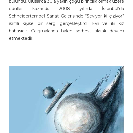
bulundu. Ulusal’da 30’a yakın çoğu birincilik olmak üzere
Burhanettin Ardagil
ödüller kazandı. 2008 yılında İstanbul’da
Bülent Arabacıoğlu
Schneidertempel Sanat Galerisinde “Seviyor ki çiziyor”
Bülent Cevdet Karaköse
isimli kişisel bir sergi gerçekleştirdi. Evli ve iki kız
Bülent Dağaşan
babasıdır. Çalışmalarına halen serbest olarak devam
Bülent Oktay
etmektedir.
Cafer Zorlu
Cemalettin Güzeloğlu
Cem Güzeloğlu
Cem Koç
Cihan Demirci
Cumhur Gazioğlu
Deniz Dokgöz
Ekrem Borazan
Ekrem Kılıç
Emin M. Çizmeci
Engin Boğaz
Engin Selçuk