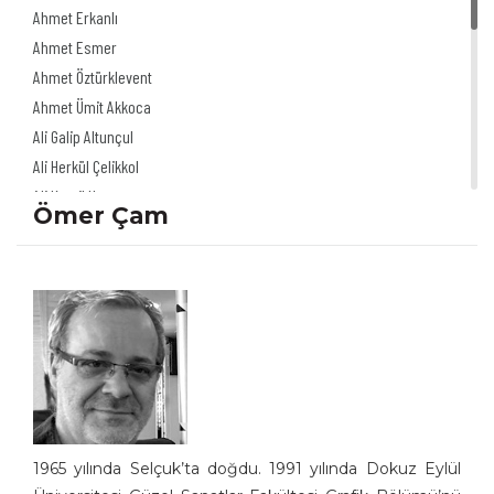
Ahmet Erkanlı
Ahmet Esmer
Ahmet Öztürklevent
Ahmet Ümit Akkoca
Ali Galip Altunçul
Ali Herkül Çelikkol
Ali Kamil Uzun
Ömer Çam
Ali Şur
Ali Ulvi Ersoy
Alinur Uğurpakkan
Alp Tamer Ulukılıç
Akdağ Saydut
Akın Önder
Altan Erbulak
Altan Özeskici
Anıl İnan
1965 yılında Selçuk’ta doğdu. 1991 yılında Dokuz Eylül
Asaf Koçak