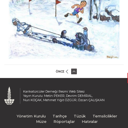
Muhittin Köroğlu
Murat Özmenek
Murat Sayın
Murteza Albayrak
Musa Gümüş
Musa Keklik
Mustafa Bora
Mustafa Uykusuz
Mustafa Yıldız
ÖNCE
Mümin Bayram
Mümin Durmaz
Necati Derya
Karikatürcüler Derneği Resmi Web Sitesi
Nuhsal Işın
Yayın Kurulu: Metin PEKER, Devrim DEMİRAL,
Nuri KOÇAK, Mehmet Yiğit ÖZGÜR, Özcan ÇALIŞKAN
Oğuz Demir
Oğuz Gürel
Yönetim Kurulu
Tarihçe
Tüzük
Temsilcilikler
Oğuzhan Kayan
Müze
Röportajlar
Hatıralar
Orhan Peynirci