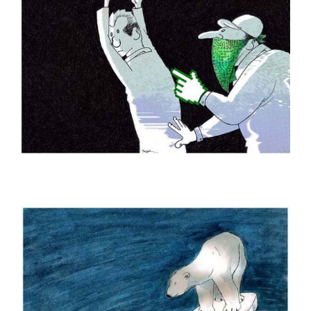
Gürcan Gürsel
Gürcan Özkan
H. Yeliz ÇAKIR
Hakan Sümer
Halil İ. Yıldırım
Hamit Gış
Hamza Akın
Hande Dilek Akçam
Hasan Gümüş
Hasan Halit Şekerci
Hasan Yurdagün Göker
Hüseyin Aslan
İbrahim Atabey
İbrahim Tuncay
İlban Ertem
İlhan Değirmenci
İrfan Özüdoğru