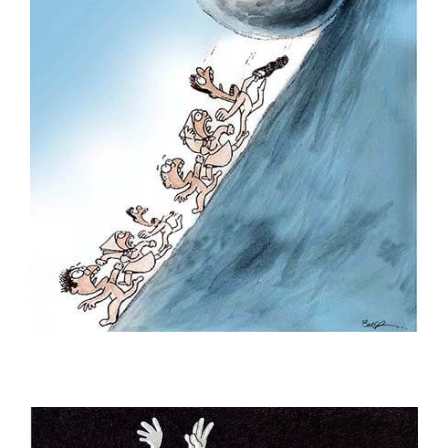
Eray Özbek
Ercan Akyol
Ercan Baysal
Erdal Türkmen
Erdoğan Başol
Erdoğan Bozok
Ergin Gülen
Ergün Gündüz
Erol Büyükmeriç
Ertan Türkmen
Fahriye Çıtaklı
Fahri Eyican
Faruk Karaçay
Ferruh Doğan
Fethi Gürcan Mermertaş
Gürbüz Doğan Ekşioğlu