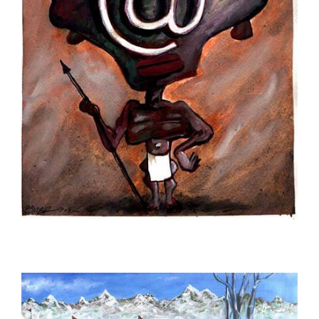
Levent Öncü
Lütfü Çakın
Mahmut Akgün
Mahmut Tarhan
Mehmet Aslan
Mehmet Saim Bilge
Mehmet Selçuk
Mehmet Şenocak
Mehmet Tevlim
Mehmet Zeber
Menekşe Çam
Mete Arif Tokmak
Metin Ertem
Metin Peker
Muammer Bilen
Muammer Kotbaş
Muammer Olcay