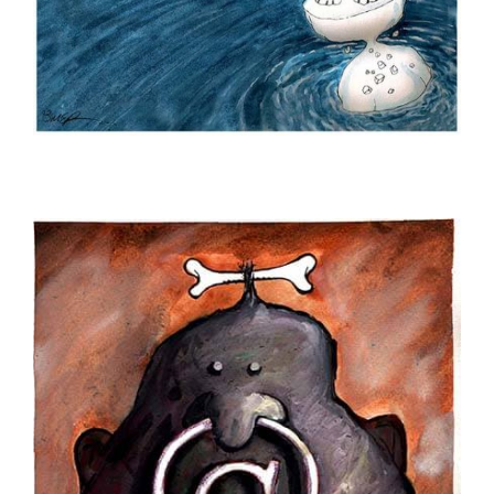
İrfan Sayar
İsa Efe
İsmail Biret
İsmail Kar
İsmet Lokman
Kadir Doğruer
Kamil Masaracı
Kamil Yavuz
Kemal Buluş
Kemal Gönen
Kemal Urgenç
Kubilay Bayar
Kurtuluş Ayyıldız
Kürşat Cosgun
Kürşat Zaman
Levent Dağaşan