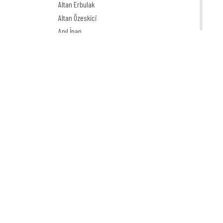
Altan Erbulak
Altan Özeskici
Anıl İnan
Asaf Koçak
Aşkın Ayrancıoğlu
Atay SÖZER
Atila Özer
Attila Peken
Ayhan Kiraz
Ayşe Işın
Ayten Köse
Aziz Yavuzdoğan
Bedri Koraman
Behiç Ak
Behiç Yalçın Ayrancıoğlu
Beytullah Heper
Bilal Akay