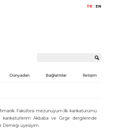
TR
EN
Dünyadan
Bağlantılar
İletişim
imarlık Fakültesi mezunuyum.İlk karikatürümü
karikatürlerim Akbaba ve Gırgır dergilerinde
ler Derneği üyesiyim.