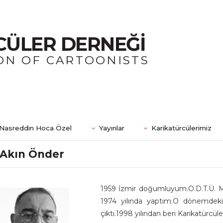
CÜLER DERNEĞİ
ON OF CARTOONISTS
Nasreddin Hoca Özel
Yayınlar
Karikatürcülerimiz
Akın Önder
1959 İzmir doğumluyum.O.D.T.Ü. M
1974 yılında yaptım.O dönemdeki 
çıktı.1998 yılından beri Karikatürcü