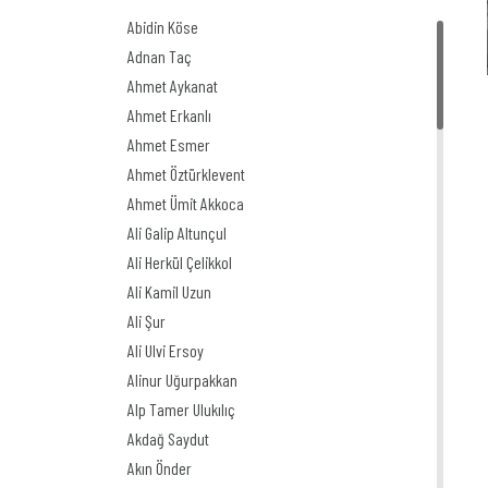
Abidin Köse
Adnan Taç
Ahmet Aykanat
Ahmet Erkanlı
Ahmet Esmer
Ahmet Öztürklevent
Ahmet Ümit Akkoca
Ali Galip Altunçul
Ali Herkül Çelikkol
Ali Kamil Uzun
Ali Şur
Ali Ulvi Ersoy
Alinur Uğurpakkan
Alp Tamer Ulukılıç
Akdağ Saydut
Akın Önder