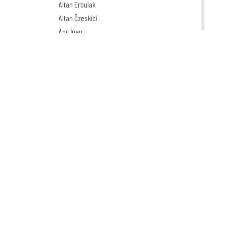
Altan Erbulak
Altan Özeskici
Anıl İnan
Asaf Koçak
Aşkın Ayrancıoğlu
Atay SÖZER
Atila Özer
Attila Peken
Ayhan Kiraz
Ayşe Işın
Ayten Köse
Aziz Yavuzdoğan
Bedri Koraman
Behiç Ak
Behiç Yalçın Ayrancıoğlu
Beytullah Heper
Bilal Akay