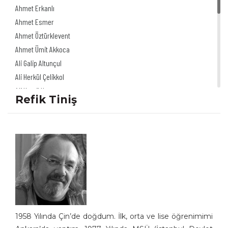
Ahmet Erkanlı
Ahmet Esmer
Ahmet Öztürklevent
Ahmet Ümit Akkoca
Ali Galip Altunçul
Ali Herkül Çelikkol
Ali Kamil Uzun
Refik Tiniş
Ali Şur
Ali Ulvi Ersoy
Alinur Uğurpakkan
Alp Tamer Ulukılıç
Akdağ Saydut
Akın Önder
Altan Erbulak
Altan Özeskici
Anıl İnan
1958 Yılında Çin’de doğdum. İlk, orta ve lise öğrenimimi
Asaf Koçak