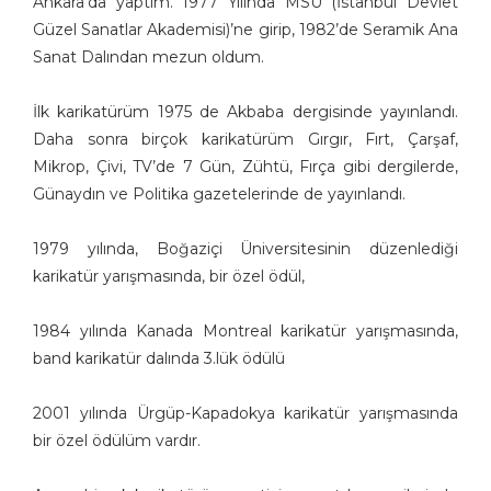
Ankara’da yaptım. 1977 Yılında MSÜ (İstanbul Devlet
Aşkın Ayrancıoğlu
Güzel Sanatlar Akademisi)’ne girip, 1982’de Seramik Ana
Sanat Dalından mezun oldum.
Atay SÖZER
Atila Özer
İlk karikatürüm 1975 de Akbaba dergisinde yayınlandı.
Attila Peken
Daha sonra birçok karikatürüm Gırgır, Fırt, Çarşaf,
Ayhan Kiraz
Mikrop, Çivi, TV’de 7 Gün, Zühtü, Fırça gibi dergilerde,
Ayşe Işın
Günaydın ve Politika gazetelerinde de yayınlandı.
Ayten Köse
Aziz Yavuzdoğan
1979 yılında, Boğaziçi Üniversitesinin düzenlediği
Bedri Koraman
karikatür yarışmasında, bir özel ödül,
Behiç Ak
Behiç Yalçın Ayrancıoğlu
1984 yılında Kanada Montreal karikatür yarışmasında,
Beytullah Heper
band karikatür dalında 3.lük ödülü
Bilal Akay
Birol Çün
2001 yılında Ürgüp-Kapadokya karikatür yarışmasında
bir özel ödülüm vardır.
Burak Ergin
Burhan Solukçu