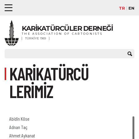
TR
EN
KARİKATÜRCÜLER DERNEĞİ
THE ASSOCIATION OF CARTOONISTS
TÜRKİYE 1969
KARİKATÜRCÜ
LERİMİZ
Abidin Köse
Adnan Taç
Ahmet Aykanat