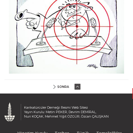
Lütfü Çakın
Mahmut Akgün
Mahmut Tarhan
Mehmet Aslan
Mehmet Saim Bilge
Mehmet Selçuk
Mehmet Şenocak
Mehmet Tevlim
Mehmet Zeber
Menekşe Çam
Mete Arif Tokmak
SONRA
Metin Ertem
Metin Peker
Muammer Bilen
Karikatürcüler Derneği Resmi Web Sitesi
Muammer Kotbaş
Yayın Kurulu: Metin PEKER, Devrim DEMİRAL,
Nuri KOÇAK, Mehmet Yiğit ÖZGÜR, Özcan ÇALIŞKAN
Muammer Olcay
Muhittin Köroğlu