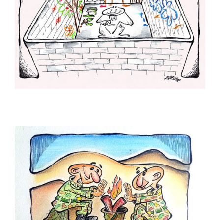
Eray Özbek
Ercan Akyol
Ercan Baysal
Erdoğan Başol
Erdoğan Bozok
Ergin Gülen
Ergün Gündüz
Erol Büyükmeriç
Ertan Türkmen
Fahriye Çıtaklı
Fahri Eyican
Faruk Karaçay
Ferruh Doğan
Fethi Gürcan Mermertaş
Gürbüz Doğan Ekşioğlu
Gürcan Gürsel