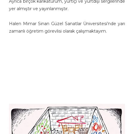
Ayrıca birçok karikatürüm, yurtiçi ve yurtdışı sergilerinde
Burhanettin Ardagil
yer almıştır ve yayınlanmıştır.
Bülent Arabacıoğlu
Bülent Cevdet Karaköse
Halen Mimar Sinan Güzel Sanatlar Üniversitesi’nde yarı
Bülent Dağaşan
zamanlı öğretim görevlisi olarak çalışmaktayım.
Bülent Oktay
Cafer Zorlu
Cemalettin Güzeloğlu
Cem Güzeloğlu
Cem Koç
Cihan Demirci
Cumhur Gazioğlu
Deniz Dokgöz
Ekrem Borazan
Ekrem Kılıç
Emin M. Çizmeci
Engin Boğaz
Engin Selçuk