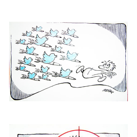
İsa Efe
İsmail Biret
İsmail Kar
İsmet Lokman
Kadir Doğruer
Kamil Masaracı
Kamil Yavuz
Kemal Buluş
Kemal Gönen
Kemal Urgenç
Kubilay Bayar
Kurtuluş Ayyıldız
Kürşat Cosgun
Kürşat Zaman
Levent Dağaşan
Levent Öncü