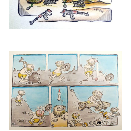
Gürcan Özkan
H. Yeliz ÇAKIR
Hakan Sümer
Halil İ. Yıldırım
Hamit Gış
Hamza Akın
Hande Dilek Akçam
Hasan Gümüş
Hasan Halit Şekerci
Hasan Yurdagün Göker
Hüseyin Aslan
İbrahim Atabey
İbrahim Tuncay
İlban Ertem
İlhan Değirmenci
İrfan Özüdoğru
İrfan Sayar