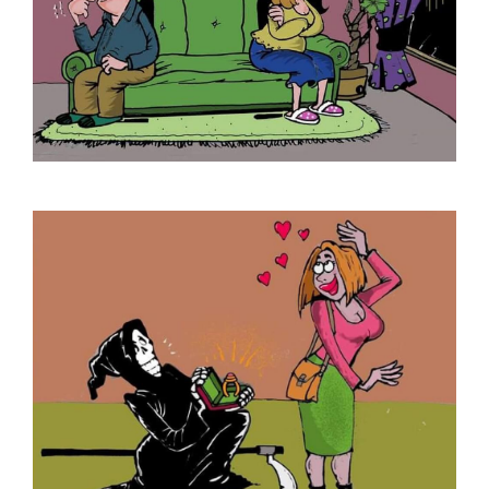
Gürcan Özkan
H. Yeliz ÇAKIR
Hakan Sümer
Halil İ. Yıldırım
Hamit Gış
Hamza Akın
Hande Dilek Akçam
Hasan Gümüş
Hasan Halit Şekerci
Hasan Yurdagün Göker
Hüseyin Aslan
İbrahim Atabey
İbrahim Tuncay
İlban Ertem
İlhan Değirmenci
İrfan Özüdoğru
İrfan Sayar