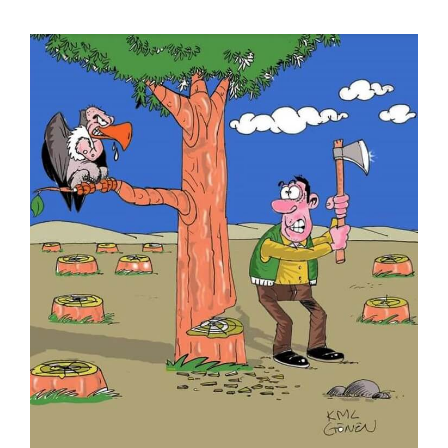
Burhanettin Ardagil
Bülent Arabacıoğlu
Bülent Cevdet Karaköse
Bülent Dağaşan
Bülent Oktay
Cafer Zorlu
Cemalettin Güzeloğlu
Cem Güzeloğlu
Cem Koç
Cihan Demirci
Cumhur Gazioğlu
Deniz Dokgöz
Ekrem Borazan
Ekrem Kılıç
Emin M. Çizmeci
Engin Boğaz
Engin Selçuk