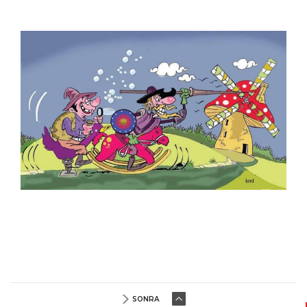
Lütfü Çakın
Mahmut Akgün
Mahmut Tarhan
Mehmet Aslan
Mehmet Saim Bilge
Mehmet Selçuk
Mehmet Şenocak
Mehmet Tevlim
Mehmet Zeber
Menekşe Çam
Mete Arif Tokmak
Metin Ertem
Metin Peker
Muammer Bilen
Muammer Kotbaş
Muammer Olcay
Muhittin Köroğlu
SONRA