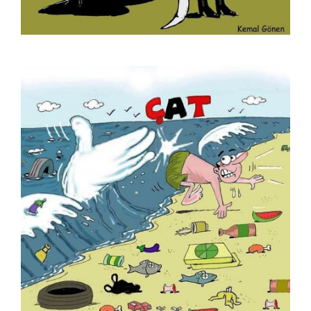
İsa Efe
İsmail Biret
İsmail Kar
İsmet Lokman
Kadir Doğruer
Kamil Masaracı
Kamil Yavuz
Kemal Buluş
Kemal Gönen
Kemal Urgenç
Kubilay Bayar
Kurtuluş Ayyıldız
Kürşat Cosgun
Kürşat Zaman
Levent Dağaşan
Levent Öncü