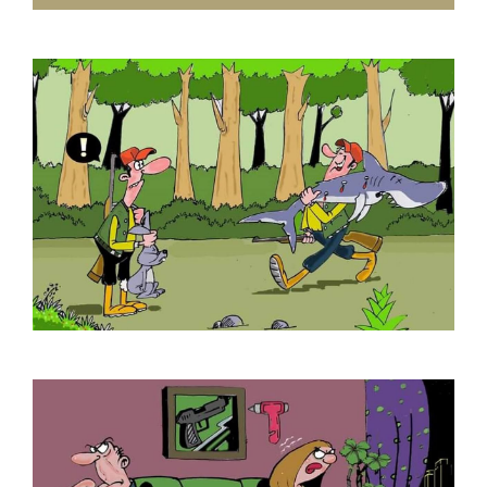
Eray Özbek
Ercan Akyol
Ercan Baysal
Erdoğan Başol
Erdoğan Bozok
Ergin Gülen
Ergün Gündüz
Erol Büyükmeriç
Ertan Türkmen
Fahriye Çıtaklı
Fahri Eyican
Faruk Karaçay
Ferruh Doğan
Fethi Gürcan Mermertaş
Gürbüz Doğan Ekşioğlu
Gürcan Gürsel