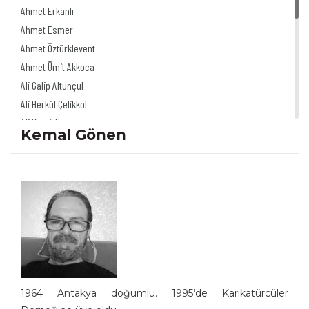
Ahmet Erkanlı
Ahmet Esmer
Ahmet Öztürklevent
Ahmet Ümit Akkoca
Ali Galip Altunçul
Ali Herkül Çelikkol
Ali Kamil Uzun
Kemal Gönen
Ali Şur
Ali Ulvi Ersoy
Alinur Uğurpakkan
Alp Tamer Ulukılıç
Akdağ Saydut
Akın Önder
Altan Erbulak
Altan Özeskici
Anıl İnan
1964 Antakya doğumlu. 1995’de Karikatürcüler
Asaf Koçak