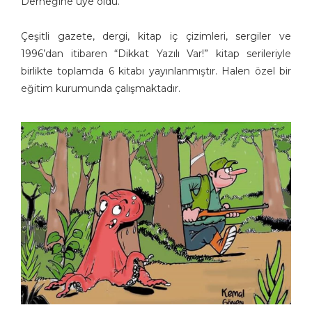
Derneğine üye oldu.
Aşkın Ayrancıoğlu
Çeşitli gazete, dergi, kitap iç çizimleri, sergiler ve
Atay SÖZER
1996’dan itibaren “Dikkat Yazılı Var!” kitap serileriyle
Atila Özer
birlikte toplamda 6 kitabı yayınlanmıştır. Halen özel bir
Attila Peken
eğitim kurumunda çalışmaktadır.
Ayhan Kiraz
Ayşe Işın
Ayten Köse
Aziz Yavuzdoğan
Bedri Koraman
Behiç Ak
Behiç Yalçın Ayrancıoğlu
Beytullah Heper
Bilal Akay
Birol Çün
Burak Ergin
Burhan Solukçu