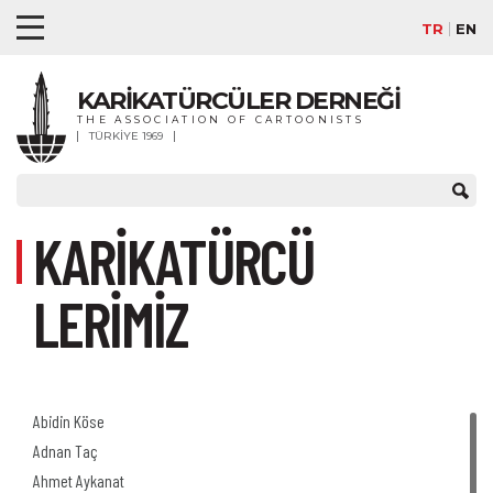
TR
EN
KARİKATÜRCÜLER DERNEĞİ
THE ASSOCIATION OF CARTOONISTS
TÜRKİYE 1969
KARİKATÜRCÜ
LERİMİZ
Abidin Köse
Adnan Taç
Ahmet Aykanat